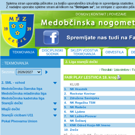
Spletna stran uporablja piškotke za boljšo uporabniško izkušnjo in spremljanja statistike.
Z nadaljno uporabo spletne strani ali klikom na "
Strinjam se
", se strinjate z uporabo piš
DOMOV
|
KONTAKT
|
POVEZAVE
DISCIPLINSKI
SKLEPI VODSTVA
TEKMOVANJA
OBVESTILA
D
SODNIK
TEKMOVANJA
2. Liga starejši dečki
.: TEKMOVANJA
Rezultati
Lista strelcev
Fa
/
/
/
Sezona
FAIR PLAY LESTVICA 18. krog
2. SML - vzhod
KLUB
Medobčinska članska liga
1.
NK Hrastnik
Medobčinska mladinska liga
2.
Rockstar Kovinar
Medobčinska kadetska liga
3.
Združena Savinjska
4.
NK Rogaška TSM
Starejši dečki
5.
NK Radeče
Mlajši dečki
6.
NK Ljubno
Starejši cicibani U11
7.
NK Laško-Pivovar
8.
NK Šoštanj
Pokal Pivovarna Union
9.
KNK Odred Kozje-NK Imeno
10.
Zreče