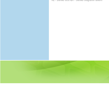
TČ
- Število točk
OT
- Število odigranih tekem