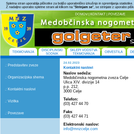
Spletna stran uporablja piškotke za boljšo uporabniško izkušnjo in spremljanja statistike.
Z nadaljno uporabo spletne strani ali klikom na "
Strinjam se
", se strinjate z uporabo piš
DOMOV
|
KONTAKT
|
POVEZAVE
DISCIPLINSKI
SKLEPI VODSTVA
TEKMOVANJA
OBVESTILA
D
SODNIK
TEKMOVANJA
24.02.2023
.:
Predstavitev zveze
Kontaktni naslovi
Naslov sedeža:
.:
Organizacijska shema
Medobčinska nogometna zveza Celje
Ulica XIV. divizije 14
p.p. 212;
.:
Kontaktni naslovi
3000 Celje
Telefon:
.:
Vizitka
(03) 427 44 70
Faks
:
.:
Povezave
(03) 427 44 71
Elektronski naslov:
info@mnzcelje.com