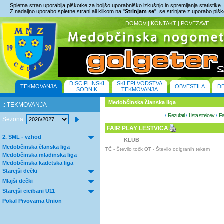
Spletna stran uporablja piškotke za boljšo uporabniško izkušnjo in spremljanja statistike.
Z nadaljno uporabo spletne strani ali klikom na "
Strinjam se
", se strinjate z uporabo piš
DOMOV
|
KONTAKT
|
POVEZAVE
DISCIPLINSKI
SKLEPI VODSTVA
TEKMOVANJA
OBVESTILA
D
SODNIK
TEKMOVANJA
Medobčinska članska liga
.: TEKMOVANJA
Rezultati
Lista strelcev
Fa
/
/
/
Sezona
FAIR PLAY LESTVICA
2. SML - vzhod
KLUB
Medobčinska članska liga
TČ
- Število točk
OT
- Število odigranih tekem
Medobčinska mladinska liga
Medobčinska kadetska liga
Starejši dečki
Mlajši dečki
Starejši cicibani U11
Pokal Pivovarna Union