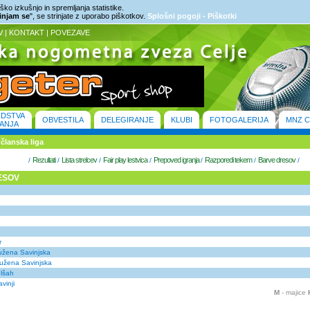
ko izkušnjo in spremljanja statistike.
rinjam se
", se strinjate z uporabo piškotkov.
Splošni pogoji - Piškotki
V
|
KONTAKT
|
POVEZAVE
ODSTVA
OBVESTILA
DELEGIRANJE
KLUBI
FOTOGALERIJA
MNZ C
ANJA
članska liga
Rezultati
Lista strelcev
Fair play lestvica
Prepoved igranja
Razporedi tekem
Barve dresov
/
/
/
/
/
/
/
ESOV
r
ružena Savinjska
ružena Savinjska
elšah
vinji
M
- majice