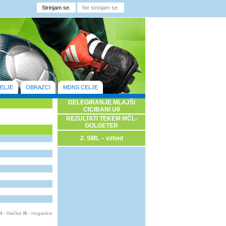
ELJE
OBRAZCI
MDNS CELJE
DELEGIRANJE MLAJŠI
CICIBANI U9
REZULTATI TEKEM MČL-
GOLGETER
2. SML – vzhod
H
- hlačke
N
- nogavice