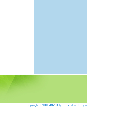
Copyright© 2010
MNZ Celje
Izvedba © Dejan