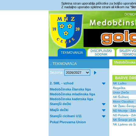
Spletna stran uporablja piškotke za boljšo uporabniš
Z nadaljno uporabo spletne strani ali klikom na "
St
DOMO
DISCIPLINSKI
SKLEPI V
TEKMOVANJA
SODNIK
TEKMOV
Medobčinska 
.: TEKMOVANJA
Sezona
BARVE DR
2. SML - vzhod
NK Laško
Rogaška
Medobčinska članska liga
Unior Zreče
Medobčinska mladinska liga
NK Šoštanj
Medobčinska kadetska liga
Mons Claudius
Starejši dečki
NK Žalec-Šentju
Mlajši dečki
ND Mozirje - Zd
ND Polzela - Zd
Starejši cicibani U11
NK Šmarje pri J
Pokal Pivovarna Union
NK Ljubno ob Sa