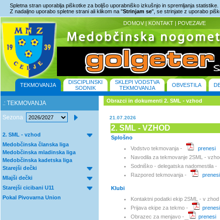
Spletna stran uporablja piškotke za boljšo uporabniško izkušnjo in spremljanja statistike.
Z nadaljno uporabo spletne strani ali klikom na "
Strinjam se
", se strinjate z uporabo piš
DOMOV
|
KONTAKT
|
POVEZAVE
DISCIPLINSKI
SKLEPI VODSTVA
TEKMOVANJA
OBVESTILA
D
SODNIK
TEKMOVANJA
Obrazci in dokumenti 2. SML - vzhod
.: TEKMOVANJA
Sezona
21.07.2026
2. SML - VZHOD
2. SML - vzhod
Splošno
Medobčinska članska liga
Vodstvo tekmovanja -
prenesi
Medobčinska mladinska liga
Navodila za tekmovanje 2SML - vzho
Medobčinska kadetska liga
Sodniško - delegatska nadomestila -
Starejši dečki
Razpored tekmovanja -
prenesi
Mlajši dečki
Starejši cicibani U11
Klubi
Pokal Pivovarna Union
Kontaktni podatki ekip 2SML - v zhod
Prijava ekipe za tekmo -
prenesi
Obrazec za menjavo -
prenesi