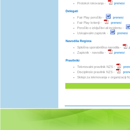
Protokol rokovanja -
prenesi
Delegati
Fair Play poročilo -
prenesi
Fair Play kriteriji -
prenesi
Poročilo o izključitvi ali incidentu -
Uskajevalni zapisnik -
prenesi
Navodila Regista
Splošna uporabniška navodila -
Zapisnik - navodila -
prenesi
Pravilniki
Tekmovalni pravilnik NZS -
pren
Disciplinski pravilnik NZS -
pren
Sklepi za tekmovanja v organizaciji N