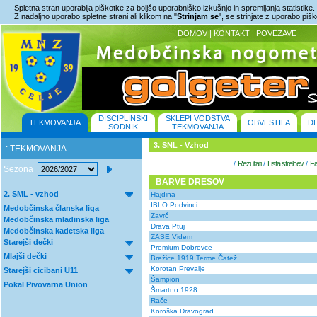
Spletna stran uporablja piškotke za boljšo uporabniško izkušnjo in spremljanja statistike.
Z nadaljno uporabo spletne strani ali klikom na "
Strinjam se
", se strinjate z uporabo piš
DOMOV
|
KONTAKT
|
POVEZAVE
DISCIPLINSKI
SKLEPI VODSTVA
TEKMOVANJA
OBVESTILA
D
SODNIK
TEKMOVANJA
3. SNL - Vzhod
.: TEKMOVANJA
Rezultati
Lista strelcev
Fa
/
/
/
Sezona
BARVE DRESOV
2. SML - vzhod
Hajdina
IBLO Podvinci
Medobčinska članska liga
Zavrč
Medobčinska mladinska liga
Drava Ptuj
Medobčinska kadetska liga
ZASE Videm
Starejši dečki
Premium Dobrovce
Mlajši dečki
Brežice 1919 Terme Čatež
Korotan Prevalje
Starejši cicibani U11
Šampion
Pokal Pivovarna Union
Šmartno 1928
Rače
Koroška Dravograd