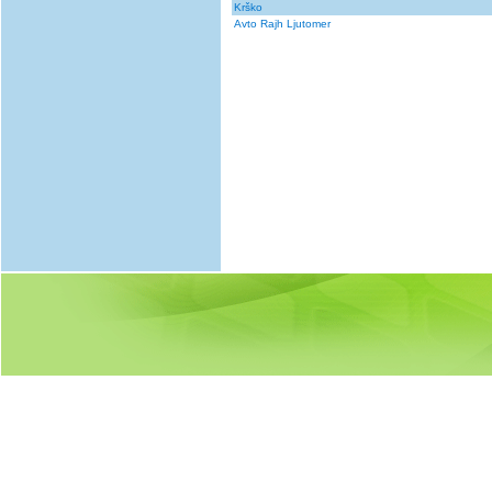
Krško
Avto Rajh Ljutomer