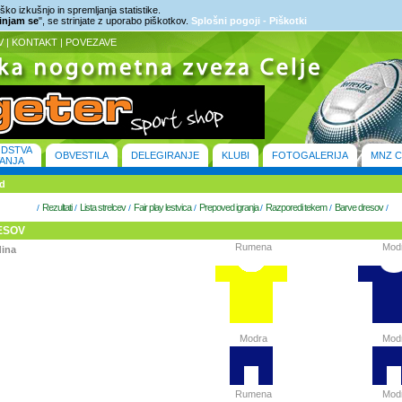
ko izkušnjo in spremljanja statistike.
rinjam se
", se strinjate z uporabo piškotkov.
Splošni pogoji - Piškotki
V
|
KONTAKT
|
POVEZAVE
ODSTVA
OBVESTILA
DELEGIRANJE
KLUBI
FOTOGALERIJA
MNZ C
ANJA
od
Rezultati
Lista strelcev
Fair play lestvica
Prepoved igranja
Razporedi tekem
Barve dresov
/
/
/
/
/
/
/
ESOV
Rumena
Mod
dina
Modra
Mod
Rumena
Mod