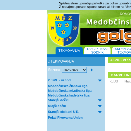
Spletna stran uporablja piškotke za boljšo uporabniš
Z nadaljno uporabo spletne strani ali klikom na "
St
DOMO
DISCIPLINSKI
SKLEPI V
TEKMOVANJA
SODNIK
TEKMOV
3. SNL - Vzh
.: TEKMOVANJA
Sezona
BARVE DR
2. SML - vzhod
KLUB
Haj
Medobčinska članska liga
Medobčinska mladinska liga
Medobčinska kadetska liga
Starejši dečki
Mlajši dečki
Starejši cicibani U11
Pokal Pivovarna Union