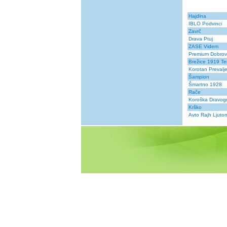
Hajdina
IBLO Podvinci
Zavrč
Drava Ptuj
ZASE Videm
Premium Dobro
Brežice 1919 T
Korotan Prevalj
Šampion
Šmartno 1928
Rače
Koroška Dravog
Krško
Avto Rajh Ljuto