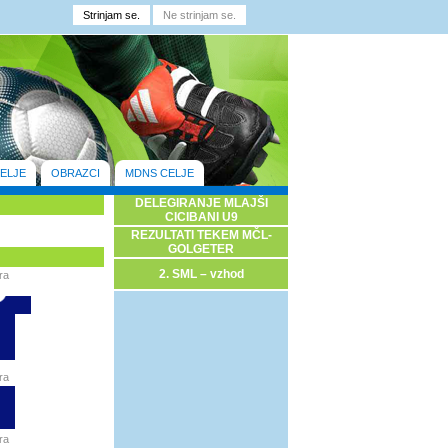
ELJE
OBRAZCI
MDNS CELJE
DELEGIRANJE MLAJŠI
CICIBANI U9
REZULTATI TEKEM MČL-
GOLGETER
2. SML – vzhod
ra
ra
ra