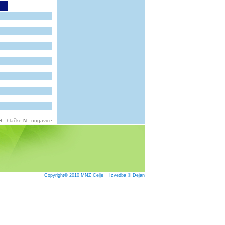
H
- hlačke
N
- nogavice
Copyright© 2010
MNZ Celje
Izvedba © Dejan