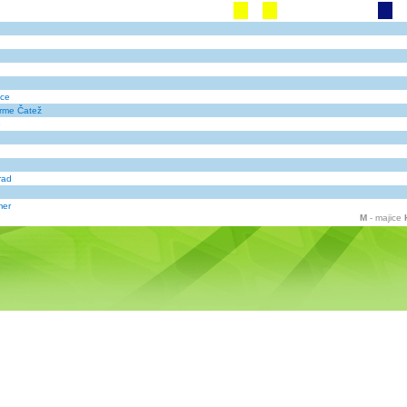
vce
erme Čatež
e
rad
mer
M
- majice