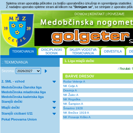
Spletna stran uporablja piškotke za boljšo uporabniško izkušnjo in spremljanja statistike.
Z nadaljno uporabo spletne strani ali klikom na "
Strinjam se
", se strinjate z uporabo piš
DOMOV
|
KONTAKT
|
POVEZAVE
DISCIPLINSKI
SKLEPI VODSTVA
TEKMOVANJA
OBVESTILA
D
SODNIK
TEKMOVANJA
1. Liga mlajši dečki
.: TEKMOVANJA
Rezultati
/
/
Sezona
BARVE DRESOV
2. SML - vzhod
Rudar Velenje A
NK Celje A
Medobčinska članska liga
Dravinja A
Medobčinska mladinska liga
NK Žalec A
Medobčinska kadetska liga
NK Rogaška
Starejši dečki
NK Šampion A
Mlajši dečki
Šmartno 1928
NK Brežice 1919 A
Starejši cicibani U11
NK Posavje Krško A
Pokal Pivovarna Union