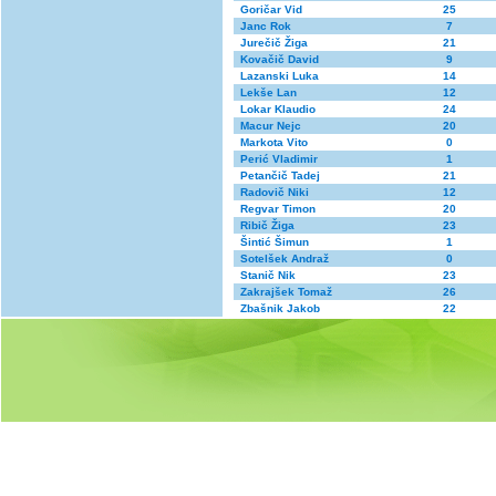
Goričar Vid
25
Janc Rok
7
Jurečič Žiga
21
Kovačič David
9
Lazanski Luka
14
Lekše Lan
12
Lokar Klaudio
24
Macur Nejc
20
Markota Vito
0
Perić Vladimir
1
Petančič Tadej
21
Radovič Niki
12
Regvar Timon
20
Ribič Žiga
23
Šintić Šimun
1
Sotelšek Andraž
0
Stanič Nik
23
Zakrajšek Tomaž
26
Zbašnik Jakob
22