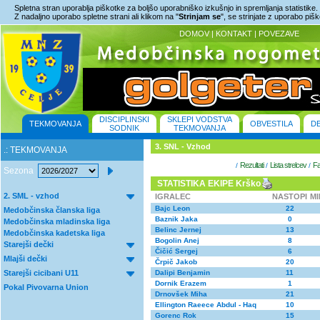
Spletna stran uporablja piškotke za boljšo uporabniško izkušnjo in spremljanja statistike.
Z nadaljno uporabo spletne strani ali klikom na "
Strinjam se
", se strinjate z uporabo piš
DOMOV
|
KONTAKT
|
POVEZAVE
DISCIPLINSKI
SKLEPI VODSTVA
TEKMOVANJA
OBVESTILA
D
SODNIK
TEKMOVANJA
3. SNL - Vzhod
.: TEKMOVANJA
Rezultati
Lista strelcev
Fa
/
/
/
Sezona
STATISTIKA EKIPE Krško
2. SML - vzhod
IGRALEC
NASTOPI
M
Bajc Leon
22
Medobčinska članska liga
Baznik Jaka
0
Medobčinska mladinska liga
Belinc Jernej
13
Medobčinska kadetska liga
Bogolin Anej
8
Starejši dečki
Čičić Sergej
6
Mlajši dečki
Črpič Jakob
20
Starejši cicibani U11
Dalipi Benjamin
11
Dornik Erazem
1
Pokal Pivovarna Union
Drnovšek Miha
21
Ellington Raeece Abdul - Haq
10
Gorenc Rok
15