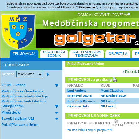
Spletna stran uporablja piškotke za boljšo uporabniško izkušnjo in spremljanja statistike.
Z nadaljno uporabo spletne strani ali klikom na "
Strinjam se
", se strinjate z uporabo piš
DOMOV
|
KONTAKT
|
POVEZAVE
DISCIPLINSKI
SKLEPI VODSTVA
TEKMOVANJA
OBVESTILA
D
SODNIK
TEKMOVANJA
Pokal Pivovarna Union
.: TEKMOVANJA
Rezultati
/
/
Sezona
PREPOVEDI za predkorg
2. SML - vzhod
IGRALEC
KLUB
KA
Lugi Argjent
Mons Claudius
Medobčinska članska liga
Mijoković David
NK Brežice 1919
Medobčinska mladinska liga
Medobčinska kadetska liga
Gaberšek Klemen
NK Laško
Starejši dečki
Okanović Ado
NK Laško
Mlajši dečki
PREPOVEDI URADNIH OSEB
Starejši cicibani U11
ŠT.
IGRALEC
KLUB
KARTON
BONUS
Pokal Pivovarna Union
TEKEM
za naslednji krog ni prepovedi