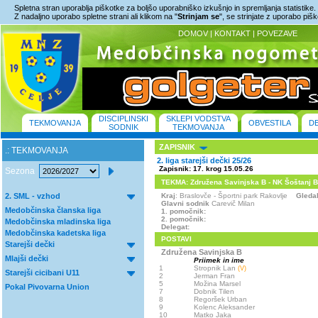
Spletna stran uporablja piškotke za boljšo uporabniško izkušnjo in spremljanja statistike.
Z nadaljno uporabo spletne strani ali klikom na "
Strinjam se
", se strinjate z uporabo piš
DOMOV
|
KONTAKT
|
POVEZAVE
DISCIPLINSKI
SKLEPI VODSTVA
TEKMOVANJA
OBVESTILA
D
SODNIK
TEKMOVANJA
ZAPISNIK
.: TEKMOVANJA
2. liga starejši dečki 25/26
Zapisnik: 17. krog 15.05.26
Sezona
TEKMA: Združena Savinjska B - NK Šoštanj B 1 
2. SML - vzhod
Kraj
: Braslovče - Športni park Rakovlje
Gleda
Glavni sodnik
Carevič Milan
Medobčinska članska liga
1. pomočnik:
2. pomočnik:
Medobčinska mladinska liga
Delegat:
Medobčinska kadetska liga
POSTAVI
Starejši dečki
Združena Savinjska B
Mlajši dečki
Priimek in ime
1
Stropnik Lan
(V)
Starejši cicibani U11
2
Jerman Fran
5
Možina Marsel
Pokal Pivovarna Union
7
Dobnik Tilen
8
Regoršek Urban
9
Kolenc Aleksander
10
Matko Jaka