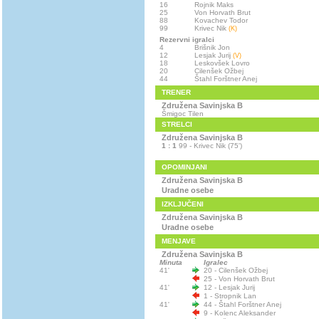
16
Rojnik Maks
25
Von Horvath Brut
88
Kovachev Todor
99
Krivec Nik
(K)
Rezervni igralci
4
Brišnik Jon
12
Lesjak Jurij
(V)
18
Leskovšek Lovro
20
Cilenšek Ožbej
44
Štahl Forštner Anej
TRENER
Združena Savinjska B
Šmigoc Tilen
STRELCI
Združena Savinjska B
1 : 1
99 - Krivec Nik (75')
OPOMINJANI
Združena Savinjska B
Uradne osebe
IZKLJUČENI
Združena Savinjska B
Uradne osebe
MENJAVE
Združena Savinjska B
Minuta
Igralec
41'
20 - Cilenšek Ožbej
25 - Von Horvath Brut
41'
12 - Lesjak Jurij
1 - Stropnik Lan
41'
44 - Štahl Forštner Anej
9 - Kolenc Aleksander