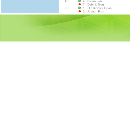
60'
4 - Brišnik Jon
7 - Dobnik Tilen
72'
18 - Leskovšek Lovro
2 - Jerman Fran