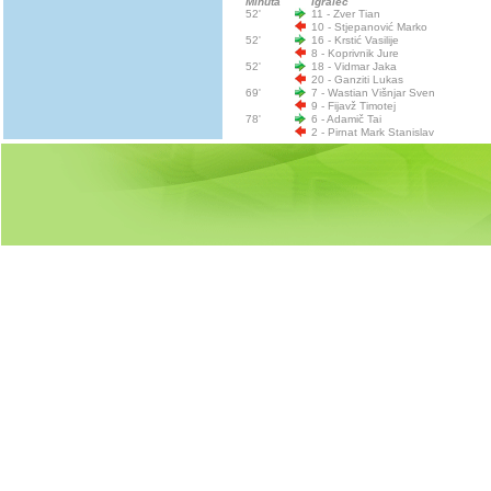
Minuta
Igralec
52'
11 - Zver Tian
10 - Stjepanović Marko
52'
16 - Krstić Vasilije
8 - Koprivnik Jure
52'
18 - Vidmar Jaka
20 - Ganziti Lukas
69'
7 - Wastian Višnjar Sven
9 - Fijavž Timotej
78'
6 - Adamič Tai
2 - Pirnat Mark Stanislav