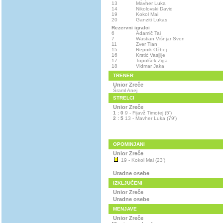
13
Mavher Luka
14
Nikolovski David
19
Kokol Mai
20
Ganziti Lukas
Rezervni igralci
6
Adamič Tai
7
Wastian Višnjar Sven
11
Zver Tian
15
Repnik Ožbej
16
Krstić Vasilije
17
Topolšek Žiga
18
Vidmar Jaka
TRENER
Unior Zreče
Šraml Anej
STRELCI
Unior Zreče
1 : 0
9 - Fijavž Timotej (5')
2 : 5
13 - Mavher Luka (79')
OPOMINJANI
Unior Zreče
19 - Kokol Mai (23')
Uradne osebe
IZKLJUČENI
Unior Zreče
Uradne osebe
MENJAVE
Unior Zreče