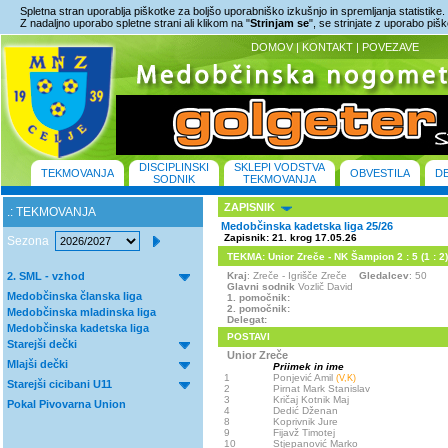
Spletna stran uporablja piškotke za boljšo uporabniško izkušnjo in spremljanja statistike.
Z nadaljno uporabo spletne strani ali klikom na "
Strinjam se
", se strinjate z uporabo piš
DOMOV
|
KONTAKT
|
POVEZAVE
DISCIPLINSKI
SKLEPI VODSTVA
TEKMOVANJA
OBVESTILA
D
SODNIK
TEKMOVANJA
ZAPISNIK
.: TEKMOVANJA
Medobčinska kadetska liga 25/26
Zapisnik: 21. krog 17.05.26
Sezona
TEKMA: Unior Zreče - NK Šampion 2 : 5 (1 : 2)
2. SML - vzhod
Kraj
: Zreče - Igrišče Zreče
Gledalcev
: 50
Glavni sodnik
Vozlič David
Medobčinska članska liga
1. pomočnik:
2. pomočnik:
Medobčinska mladinska liga
Delegat:
Medobčinska kadetska liga
POSTAVI
Starejši dečki
Unior Zreče
Mlajši dečki
Priimek in ime
1
Ponjević Amil
(V,K)
Starejši cicibani U11
2
Pirnat Mark Stanislav
3
Kričaj Kotnik Maj
Pokal Pivovarna Union
4
Dedić Dženan
8
Koprivnik Jure
9
Fijavž Timotej
10
Stjepanović Marko