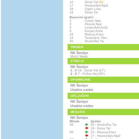
16
Zeme Vid
(K)
17
Hrastovšek Aljaž
18
Cigler Luka
19
Druks Tal
Rezervni igralci
2
Cokan Nejc
3
Plevnik Nejc
5
Leskovšek Anže
6
Kocjan Anže
10
Rizanaj Erion
14
Testaniere Tilen
20
Studnička Tai
TRENER
NK Šentjur
Moćić Marijo
STRELCI
NK Šentjur
1 : 0
16 - Zeme Vid (17')
2 : 0
7 - Požun Nej (65')
OPOMINJANI
NK Šentjur
Uradne osebe
IZKLJUČENI
NK Šentjur
Uradne osebe
MENJAVE
NK Šentjur
Minuta
Igralec
56'
20 - Studnička Tai
19 - Druks Tal
56'
10 - Rizanaj Erion
17 - Hrastovšek Aljaž