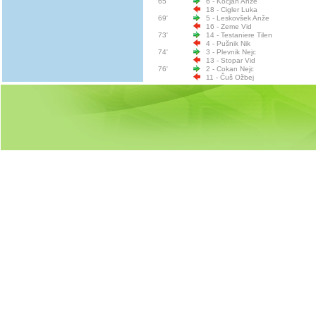
65'
6 - Kocjan Anže
18 - Cigler Luka
69'
5 - Leskovšek Anže
16 - Zeme Vid
73'
14 - Testaniere Tilen
4 - Pušnik Nik
74'
3 - Plevnik Nejc
13 - Stopar Vid
76'
2 - Cokan Nejc
11 - Čuš Ožbej