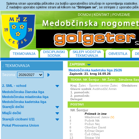
Spletna stran uporablja piškotke za boljšo uporabniško izkušnjo in spremljanja statistike.
Z nadaljno uporabo spletne strani ali klikom na "
Strinjam se
", se strinjate z uporabo piš
DOMOV
|
KONTAKT
|
POVEZAVE
DISCIPLINSKI
SKLEPI VODSTVA
TEKMOVANJA
OBVESTILA
D
SODNIK
TEKMOVANJA
ZAPISNIK
.: TEKMOVANJA
Medobčinska kadetska liga 25/26
Zapisnik: 21. krog 16.05.26
Sezona
TEKMA: NK Šentjur - NK Žalec - Združena Savin
2. SML - vzhod
Kraj
: Žalec - Športni center Žalec
Gledalcev
:
Glavni sodnik
Avdihodžić Armin
Medobčinska članska liga
1. pomočnik:
2. pomočnik:
Medobčinska mladinska liga
Delegat:
Medobčinska kadetska liga
POSTAVI
Starejši dečki
NK Šentjur
Mlajši dečki
Priimek in ime
1
Miladinović Jakov
(V)
Starejši cicibani U11
4
Pušnik Nik
7
Požun Nej
Pokal Pivovarna Union
8
Oberžan David
9
Krčmar Dejan
11
Čuš Ožbej
13
Stopar Vid