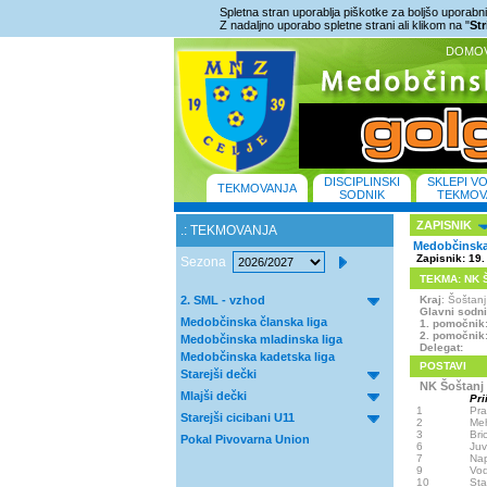
Spletna stran uporablja piškotke za boljšo uporabniš
Z nadaljno uporabo spletne strani ali klikom na "
St
DOMO
DISCIPLINSKI
SKLEPI V
TEKMOVANJA
SODNIK
TEKMOV
ZAPISNIK
.: TEKMOVANJA
Medobčinska 
Zapisnik: 19.
Sezona
TEKMA: NK Šo
2. SML - vzhod
Kraj
: Šoštan
Glavni sodn
Medobčinska članska liga
1. pomočnik
2. pomočnik
Medobčinska mladinska liga
Delegat:
Medobčinska kadetska liga
POSTAVI
Starejši dečki
NK Šoštanj
Mlajši dečki
Pri
1
Pra
Starejši cicibani U11
2
Me
3
Bri
Pokal Pivovarna Union
6
Ju
7
Na
9
Vod
10
Sta