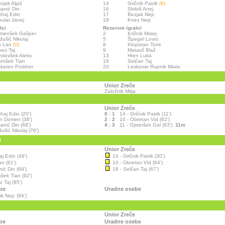
njak Aljaž
14
Gričnik Patrik
(K)
anić Din
16
Skrbiš Anej
haj Edin
17
Bezjak Nejc
ular Janej
19
Knez Nejc
lci
Rezervni igralci
emenšek Gašper
2
Križnik Matej
dušić Nikolaj
5
Špegel Lovro
s Lan
8
Klopotan Tomi
(V)
ez Taj
9
Matavž Blaž
olovšek Aleks
13
Hren Luka
rnšek Tian
18
Selčan Taj
dariev Prokhor
20
Leskovar Rupnik Mario
Unior Zreče
Založnik Mitja
Unior Zreče
haj Edin (20')
0 : 1
14 - Gričnik Patrik (11')
an Domen (38')
2 : 2
10 - Obretan Vid (62')
anić Din (68')
4 : 3
11 - Ojsteršek Gal (93')
11m
dušić Nikolaj (76')
I
Unior Zreče
j Edin (49')
14 - Gričnik Patrik (30')
n (61')
10 - Obretan Vid (64')
ić Din (68')
18 - Selčan Taj (67')
šek Tian (92')
 Taj (95')
be
Uradne osebe
 Nejc (94')
Unior Zreče
be
Uradne osebe