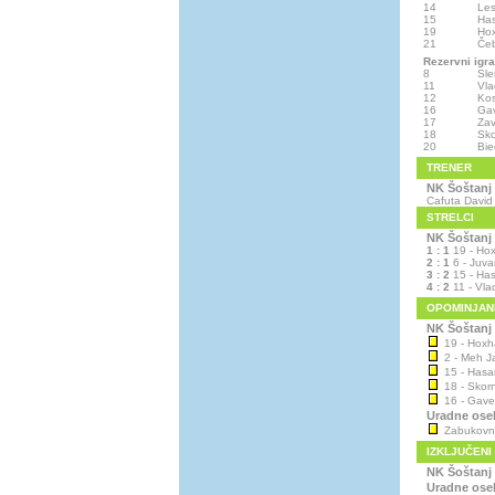
14
Les
15
Has
19
Hox
21
Čeb
Rezervni igra
8
Sl
11
Vla
12
Ko
16
Gav
17
Zav
18
Sko
20
Bie
TRENER
NK Šoštanj
Cafuta David
STRELCI
NK Šoštanj
1 : 1
19 - Hox
2 : 1
6 - Juv
3 : 2
15 - Has
4 : 2
11 - Vla
OPOMINJAN
NK Šoštanj
19 - Hoxha
2 - Meh Ja
15 - Hasan
18 - Skorn
16 - Gavez
Uradne ose
Zabukovnik
IZKLJUČENI
NK Šoštanj
Uradne ose