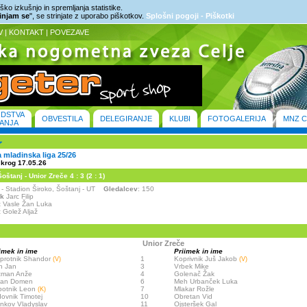
ko izkušnjo in spremljanja statistike.
rinjam se
", se strinjate z uporabo piškotkov.
Splošni pogoji - Piškotki
V
|
KONTAKT
|
POVEZAVE
ODSTVA
OBVESTILA
DELEGIRANJE
KLUBI
FOTOGALERIJA
MNZ C
ANJA
mladinska liga 25/26
 krog 17.05.26
štanj - Unior Zreče 4 : 3 (2 : 1)
j - Stadion Široko, Šoštanj - UT
Gledalcev
: 150
ik
Jarc Filip
:
Vasle Žan Luka
:
Golež Aljaž
Unior Zreče
imek in ime
Priimek in ime
protnik Shandor
1
Koprivnik Juš Jakob
(V)
(V)
h Jan
3
Vrbek Mike
cman Anže
4
Golenač Žak
van Domen
6
Meh Urbanček Luka
potnik Leon
7
Mlakar Rožle
(K)
ovnik Timotej
10
Obretan Vid
nkov Vladyslav
11
Ojsteršek Gal