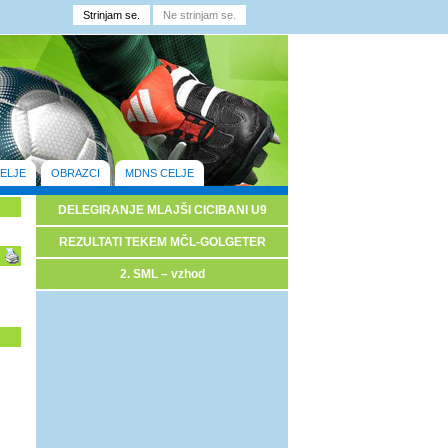
ELJE
OBRAZCI
MDNS CELJE
DELEGIRANJE MLAJŠI CICIBANI U9
REZULTATI TEKEM MČL-GOLGETER
2. SML – vzhod