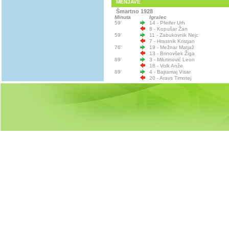
MENJAVE
Šmartno 1928
Minuta
Igralec
59'
14 - Pfeifer Urh
8 - Kopušar Žan
59'
11 - Zabukovnik Nejc
7 - Hrastnik Kristjan
76'
19 - Mežnar Matjaž
13 - Brinovšek Žiga
89'
3 - Milutinović Leon
18 - Volk Anže
89'
4 - Bajramaj Visar
20 - Aravs Timotej