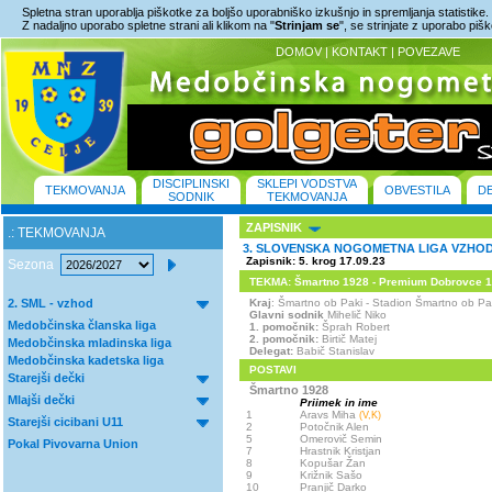
Spletna stran uporablja piškotke za boljšo uporabniško izkušnjo in spremljanja statistike.
Z nadaljno uporabo spletne strani ali klikom na "
Strinjam se
", se strinjate z uporabo piš
DOMOV
|
KONTAKT
|
POVEZAVE
DISCIPLINSKI
SKLEPI VODSTVA
TEKMOVANJA
OBVESTILA
D
SODNIK
TEKMOVANJA
ZAPISNIK
.: TEKMOVANJA
3. SLOVENSKA NOGOMETNA LIGA VZHOD 
Zapisnik: 5. krog 17.09.23
Sezona
TEKMA: Šmartno 1928 - Premium Dobrovce 1 : 
2. SML - vzhod
Kraj
: Šmartno ob Paki - Stadion Šmartno ob 
Glavni sodnik
Mihelič Niko
Medobčinska članska liga
1. pomočnik:
Šprah Robert
2. pomočnik:
Birtič Matej
Medobčinska mladinska liga
Delegat:
Babič Stanislav
Medobčinska kadetska liga
POSTAVI
Starejši dečki
Šmartno 1928
Mlajši dečki
Priimek in ime
1
Aravs Miha
(V,K)
Starejši cicibani U11
2
Potočnik Alen
5
Omerovič Semin
Pokal Pivovarna Union
7
Hrastnik Kristjan
8
Kopušar Žan
9
Križnik Sašo
10
Pranjič Darko