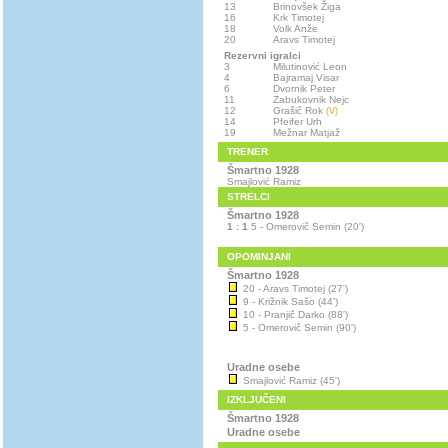
13
Brinovšek Žiga
16
Krk Timotej
18
Volk Anže
20
Aravs Timotej
Rezervni igralci
3
Milutinović Leon
4
Bajramaj Visar
6
Dvornik Peter
11
Zabukovnik Nejc
12
Grašič Rok
(V)
14
Pfeifer Urh
19
Mežnar Matjaž
TRENER
Šmartno 1928
Smajlović Ramiz
STRELCI
Šmartno 1928
1 : 1
5 - Omerovič Semin (20')
OPOMINJANI
Šmartno 1928
20 - Aravs Timotej (27')
9 - Križnik Sašo (44')
10 - Pranjič Darko (88')
5 - Omerovič Semin (90')
Uradne osebe
Smajlović Ramiz (45')
IZKLJUČENI
Šmartno 1928
Uradne osebe