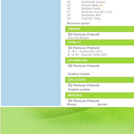
35
Plešivčnik Voranc
45
Ropret Mark
(V)
46
Možina Patrik
47
Bukovec Kaučič Lovro
53
Bradeško Brin
64
Otavnik Timej
Rezervni igralci
TRENER
ŠD Partizan Prebold
Kozmelj Marjan
STRELCI
ŠD Partizan Prebold
1 : 0
3 - Kodrun Bor (12')
2 : 1
64 - Otavnik Timej (36')
OPOMINJANI
ŠD Partizan Prebold
Uradne osebe
IZKLJUČENI
ŠD Partizan Prebold
Uradne osebe
MENJAVE
ŠD Partizan Prebold
Minuta
Igralec