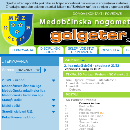
Spletna stran uporablja piškotke za boljšo uporabniško izkušnjo in spremljanja statistike.
Z nadaljno uporabo spletne strani ali klikom na "
Strinjam se
", se strinjate z uporabo piš
DOMOV
|
KONTAKT
|
POVEZAVE
DISCIPLINSKI
SKLEPI VODSTVA
TEKMOVANJA
OBVESTILA
D
SODNIK
TEKMOVANJA
ZAPISNIK
.: TEKMOVANJA
2. liga mlajši dečki - skupina A 21/22
Zapisnik: 5. krog 26.09.21
Sezona
TEKMA: ŠD Partizan Prebold - NK Vransko 2 : 
2. SML - vzhod
Kraj
: - Igrišče Prebold
Gledalcev
: 9
1. sodnik:
Sedlarevič Nikodin
Medobčinska članska liga
2. sodnik
Delegat:
Medobčinska mladinska liga
POSTAVI
Medobčinska kadetska liga
Starejši dečki
ŠD Partizan Prebold
Priimek in ime
Mlajši dečki
3
Kodrun Bor
7
Flis Miha
Starejši cicibani U11
18
Hrboka Matevž
(K)
24
Rezar Luka Franc
Pokal Pivovarna Union
26
Matevž Glušič
32
Štorman Luka
33
Čadež Luka
34
Jelen Aljaž