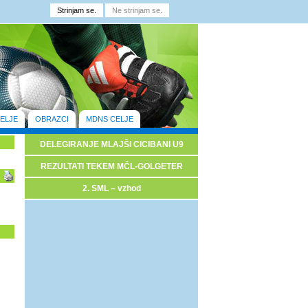
ELJE
OBRAZCI
MDNS CELJE
DELEGIRANJE MLAJŠI CICIBANI U9
REZULTATI TEKEM MČL-GOLGETER
2. SML – vzhod