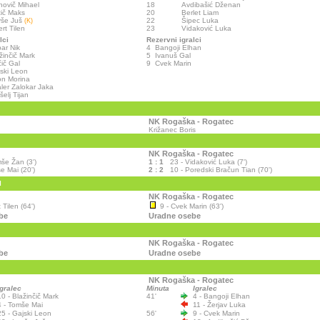
novič Mihael
18
Avdibašić Dženan
tič Maks
20
Berlet Liam
vše Juš
22
Šipec Luka
(K)
ert Tilen
23
Vidaković Luka
lci
Rezervni igralci
bar Nik
4
Bangoji Elhan
žinčič Mark
5
Ivanuš Gal
ič Gal
9
Cvek Marin
ski Leon
on Morina
ler Zalokar Jaka
šelj Tijan
NK Rogaška - Rogatec
Križanec Boris
NK Rogaška - Rogatec
še Žan (3')
1 : 1
23 - Vidaković Luka (7')
e Mai (20')
2 : 2
10 - Poredski Bračun Tian (70')
I
NK Rogaška - Rogatec
 Tilen (64')
9 - Cvek Marin (63')
be
Uradne osebe
NK Rogaška - Rogatec
be
Uradne osebe
NK Rogaška - Rogatec
Igralec
Minuta
Igralec
10 - Blažinčič Mark
41'
4 - Bangoji Elhan
4 - Tomše Mai
11 - Žerjav Luka
25 - Gajski Leon
56'
9 - Cvek Marin