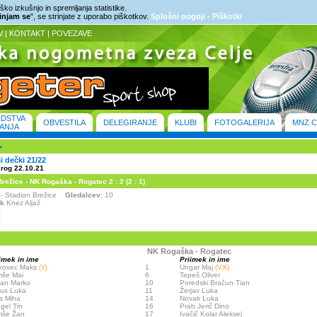
ko izkušnjo in spremljanja statistike.
rinjam se
", se strinjate z uporabo piškotkov.
Splošni pogoji - Piškotki
V
|
KONTAKT
|
POVEZAVE
ODSTVA
OBVESTILA
DELEGIRANJE
KLUBI
FOTOGALERIJA
MNZ C
ANJA
ši dečki 21/22
krog 22.10.21
ežice - NK Rogaška - Rogatec 2 : 2 (2 : 1)
e - Stadion Brežice
Gledalcev
: 10
ik
Knez Aljaž
:
:
NK Rogaška - Rogatec
imek in ime
Priimek in ime
kovec Maks
1
Ungar Maj
(V)
(V,K)
mše Mai
6
Tepeš Oliver
tan Marko
10
Poredski Bračun Tian
us Luka
11
Žerjav Luka
s Miha
14
Novak Luka
gel Tin
16
Prah Jerič Dino
mše Žan
17
Ivačič Kolar Aleksej