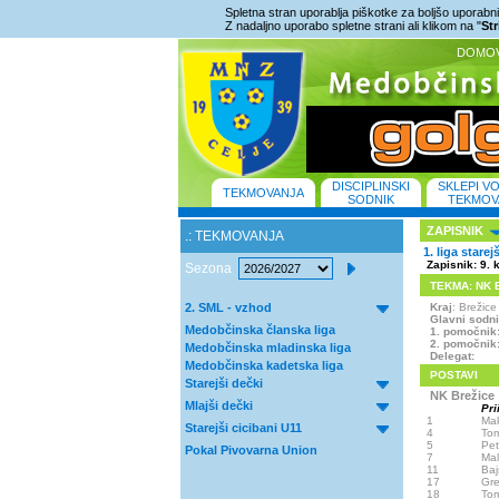
Spletna stran uporablja piškotke za boljšo uporabniš
Z nadaljno uporabo spletne strani ali klikom na "
St
DOMO
DISCIPLINSKI
SKLEPI V
TEKMOVANJA
SODNIK
TEKMOV
ZAPISNIK
.: TEKMOVANJA
1. liga starej
Zapisnik: 9. 
Sezona
TEKMA: NK Br
2. SML - vzhod
Kraj
: Brežic
Glavni sodn
Medobčinska članska liga
1. pomočnik
2. pomočnik
Medobčinska mladinska liga
Delegat:
Medobčinska kadetska liga
POSTAVI
Starejši dečki
NK Brežice
Mlajši dečki
Pri
1
Ma
Starejši cicibani U11
4
To
5
Pe
Pokal Pivovarna Union
7
Mal
11
Baj
17
Gre
18
To