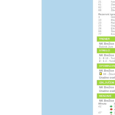
21
Iva
61
Zla
82
Lo
88
Žib
Rezervni igra
3
Hri
10
Bla
23
Rač
25
Gaj
28
Elt
66
Ška
77
Kro
TRENER
NK Brežice
Babnik Jure
STRELCI
NK Brežice
1 : 0
18 - Tom
2 : 1
4 - Tomš
OPOMINJAN
NK Brežice
88 - Žibert
Uradne ose
IZKLJUČENI
NK Brežice
Uradne ose
MENJAVE
NK Brežice
Minuta
41'
47'