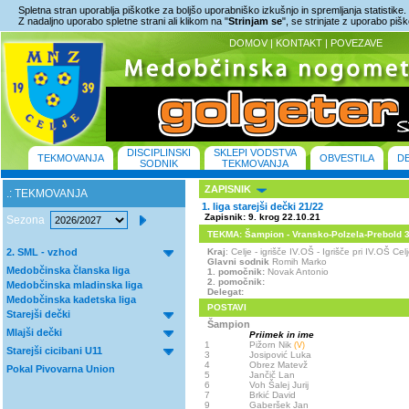
Spletna stran uporablja piškotke za boljšo uporabniško izkušnjo in spremljanja statistike.
Z nadaljno uporabo spletne strani ali klikom na "
Strinjam se
", se strinjate z uporabo piš
DOMOV
|
KONTAKT
|
POVEZAVE
DISCIPLINSKI
SKLEPI VODSTVA
TEKMOVANJA
OBVESTILA
D
SODNIK
TEKMOVANJA
ZAPISNIK
.: TEKMOVANJA
1. liga starejši dečki 21/22
Zapisnik: 9. krog 22.10.21
Sezona
TEKMA: Šampion - Vransko-Polzela-Prebold 3 :
2. SML - vzhod
Kraj
: Celje - igrišče IV.OŠ - Igrišče pri IV.OŠ C
Glavni sodnik
Romih Marko
Medobčinska članska liga
1. pomočnik:
Novak Antonio
2. pomočnik:
Medobčinska mladinska liga
Delegat:
Medobčinska kadetska liga
POSTAVI
Starejši dečki
Šampion
Mlajši dečki
Priimek in ime
1
Pižorn Nik
(V)
Starejši cicibani U11
3
Josipović Luka
4
Obrez Matevž
Pokal Pivovarna Union
5
Jančič Lan
6
Voh Šalej Jurij
7
Brkić David
9
Gaberšek Jan