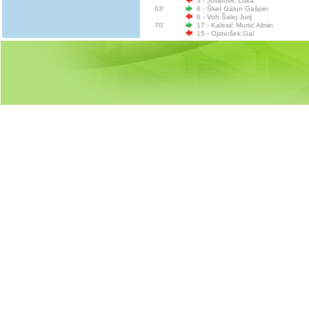
3 - Josipović Luka
63'
8 - Šket Galun Gašper
6 - Voh Šalej Jurij
70'
17 - Kalesić Murtić Almin
15 - Ojsteršek Gal