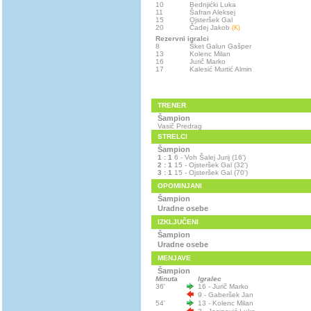
10
Bednjićki Luka
11
Šafran Aleksej
15
Ojsteršek Gal
20
Čadej Jakob
(K)
Rezervni igralci
8
Šket Galun Gašper
13
Kolenc Milan
16
Jurič Marko
17
Kalesić Murtić Almin
TRENER
Šampion
Vasič Predrag
STRELCI
Šampion
1 : 1
6 - Voh Šalej Jurij (16')
2 : 1
15 - Ojsteršek Gal (32')
3 : 1
15 - Ojsteršek Gal (70')
OPOMINJANI
Šampion
Uradne osebe
IZKLJUČENI
Šampion
Uradne osebe
MENJAVE
Šampion
Minuta
Igralec
36'
16 - Jurič Marko
9 - Gaberšek Jan
54'
13 - Kolenc Milan