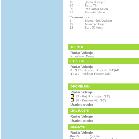
13
Hojnik Kristijan
15
Štruc Tim
20
Podvornik Kevin
21
Primožič Nace
Rezervni igralci
5
Slemenšek Gašper
19
Aćimović Dejan
22
Baručić Amar
TRENER
Rudar Velenje
Kovačević Dragan
STRELCI
Rudar Velenje
0 : 3
20 - Podvornik Kevin (34')
AG
1 : 3
7 - Mežnar Florijan (36')
OPOMINJANI
Rudar Velenje
13 - Hojnik Kristijan (12')
10 - Krenker Vid (26')
Uradne osebe
IZKLJUČENI
Rudar Velenje
Uradne osebe
MENJAVE
Rudar Velenje
Minuta
Igralec