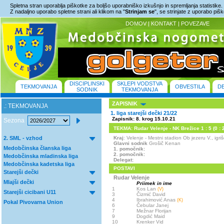
Spletna stran uporablja piškotke za boljšo uporabniško izkušnjo in spremljanja statistike.
Z nadaljno uporabo spletne strani ali klikom na "
Strinjam se
", se strinjate z uporabo piš
DOMOV
|
KONTAKT
|
POVEZAVE
DISCIPLINSKI
SKLEPI VODSTVA
TEKMOVANJA
OBVESTILA
D
SODNIK
TEKMOVANJA
ZAPISNIK
.: TEKMOVANJA
1. liga starejši dečki 21/22
Zapisnik: 8. krog 15.10.21
Sezona
TEKMA: Rudar Velenje - NK Brežice 1 : 5 (0 : 
2. SML - vzhod
Kraj
: Velenje - Mestni stadion Ob jezeru V., ig
Glavni sodnik
Grošič Kenan
Medobčinska članska liga
1. pomočnik:
2. pomočnik:
Medobčinska mladinska liga
Delegat:
Medobčinska kadetska liga
POSTAVI
Starejši dečki
Rudar Velenje
Mlajši dečki
Priimek in ime
1
Kos Lan
(V)
Starejši cicibani U11
3
Čizmić David
4
Ibrahimović Anas
(K)
Pokal Pivovarna Union
6
Čebular Janej
7
Mežnar Florijan
9
Dogdić Maid
10
Krenker Vid