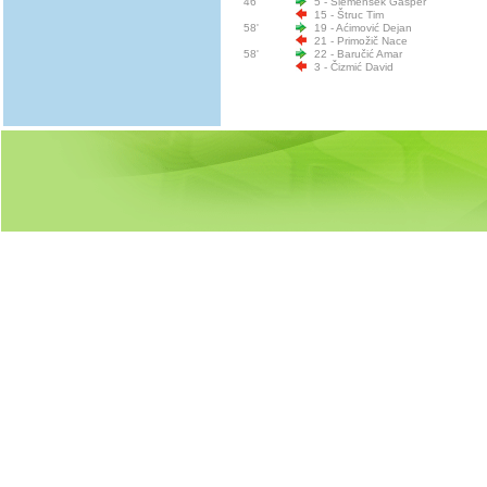
46'
5 - Slemenšek Gašper
15 - Štruc Tim
58'
19 - Aćimović Dejan
21 - Primožič Nace
58'
22 - Baručić Amar
3 - Čizmić David