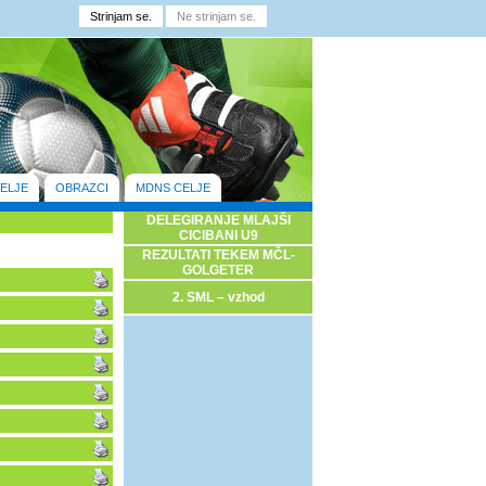
ELJE
OBRAZCI
MDNS CELJE
DELEGIRANJE MLAJŠI
CICIBANI U9
REZULTATI TEKEM MČL-
GOLGETER
2. SML – vzhod