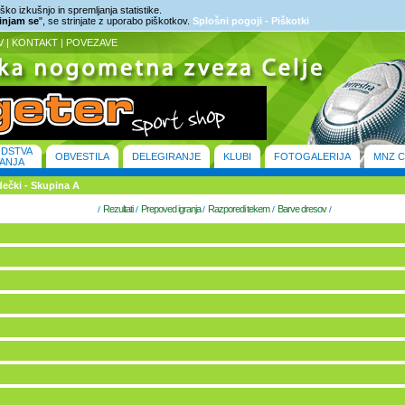
ko izkušnjo in spremljanja statistike.
rinjam se
", se strinjate z uporabo piškotkov.
Splošni pogoji - Piškotki
V
|
KONTAKT
|
POVEZAVE
ODSTVA
OBVESTILA
DELEGIRANJE
KLUBI
FOTOGALERIJA
MNZ C
ANJA
 dečki - Skupina A
Rezultati
Prepoved igranja
Razporedi tekem
Barve dresov
/
/
/
/
/