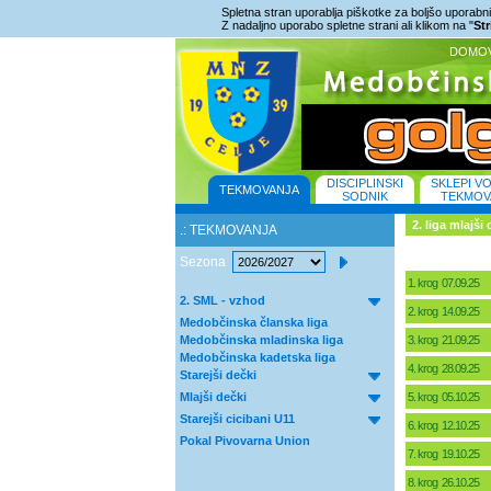
Spletna stran uporablja piškotke za boljšo uporabniš
Z nadaljno uporabo spletne strani ali klikom na "
St
DOMO
DISCIPLINSKI
SKLEPI V
TEKMOVANJA
SODNIK
TEKMOV
2. liga mlajši
.: TEKMOVANJA
Sezona
1. krog 07.09.25
2. SML - vzhod
2. krog 14.09.25
Medobčinska članska liga
Medobčinska mladinska liga
3. krog 21.09.25
Medobčinska kadetska liga
4. krog 28.09.25
Starejši dečki
Mlajši dečki
5. krog 05.10.25
Starejši cicibani U11
6. krog 12.10.25
Pokal Pivovarna Union
7. krog 19.10.25
8. krog 26.10.25