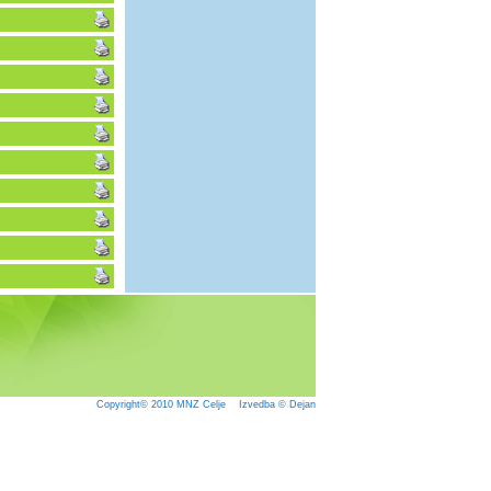
Copyright© 2010
MNZ Celje
Izvedba © Dejan