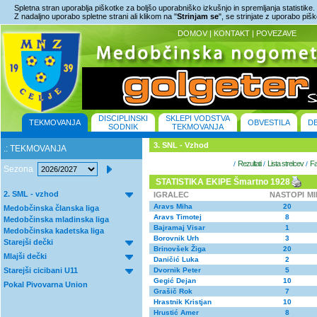
Spletna stran uporablja piškotke za boljšo uporabniško izkušnjo in spremljanja statistike.
Z nadaljno uporabo spletne strani ali klikom na "
Strinjam se
", se strinjate z uporabo piš
DOMOV
|
KONTAKT
|
POVEZAVE
DISCIPLINSKI
SKLEPI VODSTVA
TEKMOVANJA
OBVESTILA
D
SODNIK
TEKMOVANJA
3. SNL - Vzhod
.: TEKMOVANJA
Rezultati
Lista strelcev
Fa
/
/
/
Sezona
STATISTIKA EKIPE Šmartno 1928
2. SML - vzhod
IGRALEC
NASTOPI
M
Aravs Miha
20
Medobčinska članska liga
Aravs Timotej
8
Medobčinska mladinska liga
Bajramaj Visar
1
Medobčinska kadetska liga
Borovnik Urh
3
Starejši dečki
Brinovšek Žiga
20
Mlajši dečki
Daničić Luka
2
Starejši cicibani U11
Dvornik Peter
5
Gegić Dejan
10
Pokal Pivovarna Union
Grašič Rok
7
Hrastnik Kristjan
10
Hrustić Amer
8