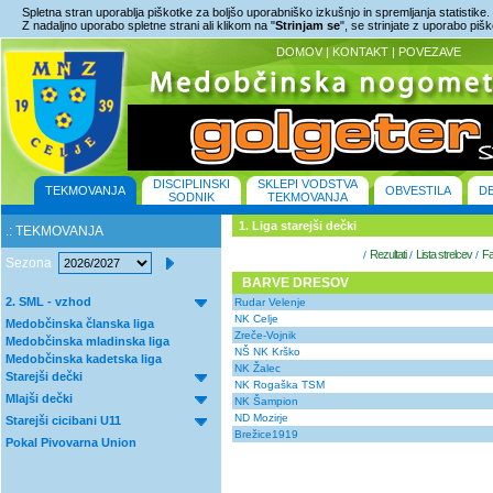
Spletna stran uporablja piškotke za boljšo uporabniško izkušnjo in spremljanja statistike.
Z nadaljno uporabo spletne strani ali klikom na "
Strinjam se
", se strinjate z uporabo piš
DOMOV
|
KONTAKT
|
POVEZAVE
DISCIPLINSKI
SKLEPI VODSTVA
TEKMOVANJA
OBVESTILA
D
SODNIK
TEKMOVANJA
1. Liga starejši dečki
.: TEKMOVANJA
Rezultati
Lista strelcev
Fa
/
/
/
Sezona
BARVE DRESOV
2. SML - vzhod
Rudar Velenje
NK Celje
Medobčinska članska liga
Zreče-Vojnik
Medobčinska mladinska liga
NŠ NK Krško
Medobčinska kadetska liga
NK Žalec
Starejši dečki
NK Rogaška TSM
Mlajši dečki
NK Šampion
ND Mozirje
Starejši cicibani U11
Brežice1919
Pokal Pivovarna Union