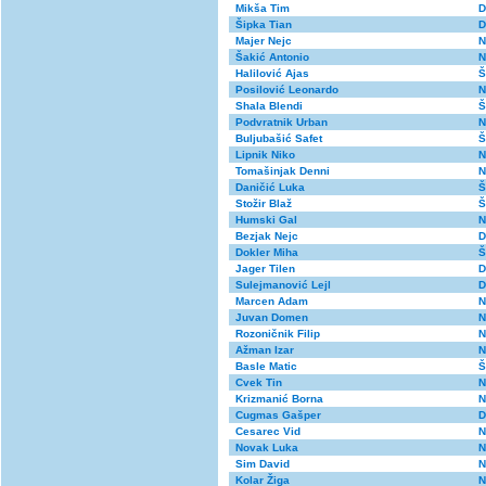
Mikša Tim
D
Šipka Tian
D
Majer Nejc
N
Šakić Antonio
N
Halilović Ajas
Š
Posilović Leonardo
N
Shala Blendi
Š
Podvratnik Urban
N
Buljubašić Safet
Š
Lipnik Niko
N
Tomašinjak Denni
N
Daničić Luka
Š
Stožir Blaž
Š
Humski Gal
N
Bezjak Nejc
D
Dokler Miha
Š
Jager Tilen
D
Sulejmanović Lejl
D
Marcen Adam
N
Juvan Domen
N
Rozoničnik Filip
N
Ažman Izar
N
Basle Matic
Š
Cvek Tin
N
Krizmanić Borna
N
Cugmas Gašper
D
Cesarec Vid
N
Novak Luka
N
Sim David
N
Kolar Žiga
N