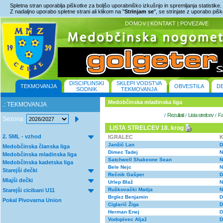
Spletna stran uporablja piškotke za boljšo uporabniško izkušnjo in spremljanja statistike.
Z nadaljno uporabo spletne strani ali klikom na "
Strinjam se
", se strinjate z uporabo piš
DOMOV
|
KONTAKT
|
POVEZAVE
DISCIPLINSKI
SKLEPI VODSTVA
TEKMOVANJA
OBVESTILA
D
SODNIK
TEKMOVANJA
Medobčinska mladinska liga
.: TEKMOVANJA
Rezultati
Lista strelcev
Fa
/
/
/
Sezona
LISTA STRELCEV 18. krog
2. SML - vzhod
IGRALEC
Janžič Lan
D
Medobčinska članska liga
Dimec Tadej
N
Medobčinska mladinska liga
Satchwell Shakeone Sean
N
Medobčinska kadetska liga
Bele Nejc
N
Starejši dečki
Rečnik Gašper
D
Mlajši dečki
Urlep Blaž
N
Ruškovački Matija
N
Starejši cicibani U11
Brglez Benjamin
D
Pokal Pivovarna Union
Ciglarič Žiga
D
Herman Enej
D
Vodopivec Aljaž
D