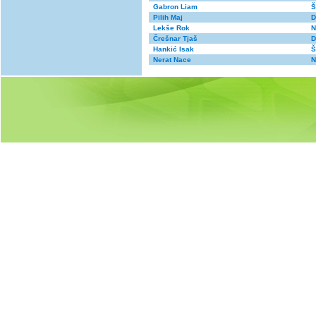
Gabron Liam
Š
Pilih Maj
D
Lekše Rok
N
Črešnar Tjaš
D
Hankić Isak
Š
Nerat Nace
N