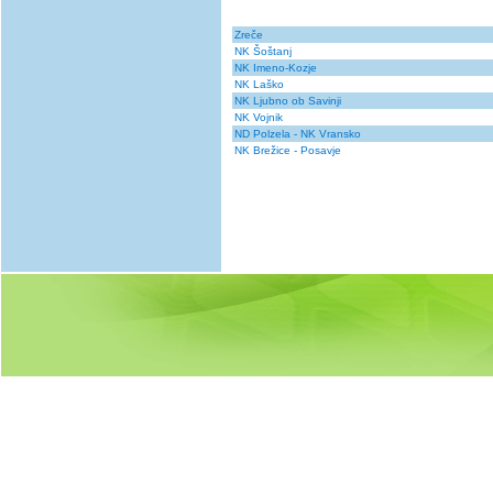
Zreče
NK Šoštanj
NK Imeno-Kozje
NK Laško
NK Ljubno ob Savinji
NK Vojnik
ND Polzela - NK Vransko
NK Brežice - Posavje