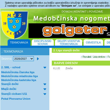
Spletna stran uporablja piškotke za boljšo uporabniško izkušnjo in spremljanja statistike.
Z nadaljno uporabo spletne strani ali klikom na "
Strinjam se
", se strinjate z uporabo piš
DOMOV
|
KONTAKT
|
POVEZAVE
DISCIPLINSKI
SKLEPI VODSTVA
TEKMOVANJA
OBVESTILA
D
SODNIK
TEKMOVANJA
2. Liga starejši dečki
.: TEKMOVANJA
Rezultati
Lista strelcev
Fa
/
/
/
Sezona
BARVE DRESOV
2. SML - vzhod
KLUB
Zreče
Medobčinska članska liga
Medobčinska mladinska liga
Medobčinska kadetska liga
Starejši dečki
Mlajši dečki
Starejši cicibani U11
Pokal Pivovarna Union