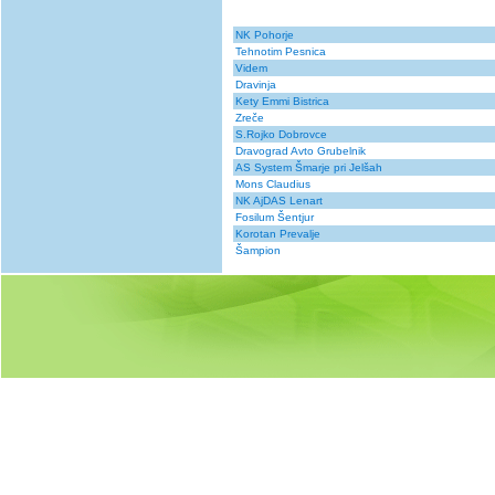
NK Pohorje
Tehnotim Pesnica
Videm
Dravinja
Kety Emmi Bistrica
Zreče
S.Rojko Dobrovce
Dravograd Avto Grubelnik
AS System Šmarje pri Jelšah
Mons Claudius
NK AjDAS Lenart
Fosilum Šentjur
Korotan Prevalje
Šampion