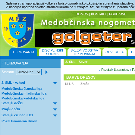
Spletna stran uporablja piškotke za boljšo uporabniško izkušnjo in spremljanja statistike.
Z nadaljno uporabo spletne strani ali klikom na "
Strinjam se
", se strinjate z uporabo piš
DOMOV
|
KONTAKT
|
POVEZAVE
DISCIPLINSKI
SKLEPI VODSTVA
TEKMOVANJA
OBVESTILA
D
SODNIK
TEKMOVANJA
3. SNL - Sever
.: TEKMOVANJA
Rezultati
Lista strelcev
Fa
/
/
/
Sezona
BARVE DRESOV
2. SML - vzhod
KLUB
Zreče
Medobčinska članska liga
Medobčinska mladinska liga
Medobčinska kadetska liga
Starejši dečki
Mlajši dečki
Starejši cicibani U11
Pokal Pivovarna Union