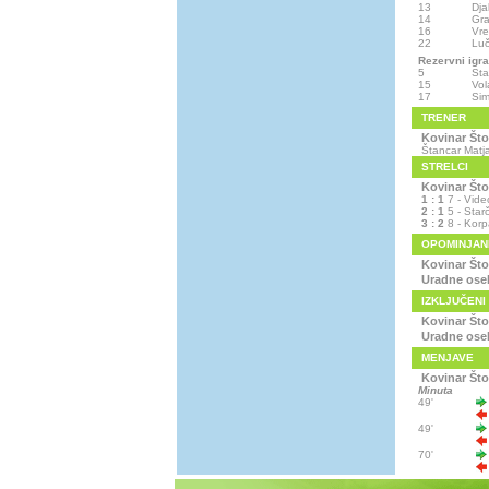
13
Dja
14
Gra
16
Vre
22
Luč
Rezervni igra
5
Sta
15
Vol
17
Sim
TRENER
Kovinar Što
Štancar Matj
STRELCI
Kovinar Što
1 : 1
7 - Vide
2 : 1
5 - Star
3 : 2
8 - Korp
OPOMINJAN
Kovinar Što
Uradne ose
IZKLJUČENI
Kovinar Što
Uradne ose
MENJAVE
Kovinar Što
Minuta
49'
49'
70'