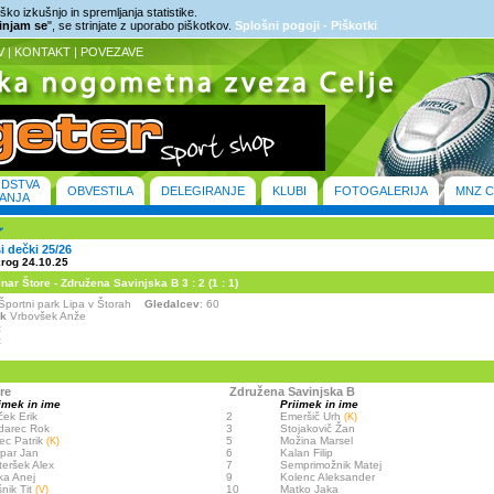
ko izkušnjo in spremljanja statistike.
rinjam se
", se strinjate z uporabo piškotkov.
Splošni pogoji - Piškotki
V
|
KONTAKT
|
POVEZAVE
ODSTVA
OBVESTILA
DELEGIRANJE
KLUBI
FOTOGALERIJA
MNZ C
ANJA
ši dečki 25/26
krog 24.10.25
ar Štore - Združena Savinjska B 3 : 2 (1 : 1)
- Športni park Lipa v Štorah
Gledalcev
: 60
ik
Vrbovšek Anže
:
:
re
Združena Savinjska B
imek in ime
Priimek in ime
ek Erik
2
Emeršič Urh
(K)
darec Rok
3
Stojakovič Žan
ec Patrik
5
Možina Marsel
(K)
par Jan
6
Kalan Filip
teršek Alex
7
Semprimožnik Matej
ka Anej
9
Kolenc Aleksander
nik Tit
10
Matko Jaka
(V)