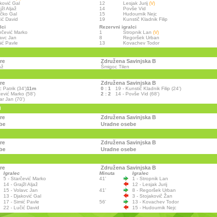
ković Gal
12
Lesjak Jurij
(V)
jžl Aljaž
14
Povše Vid
čko Gal
15
Hudournik Nejc
ić David
19
Kunstič Kladnik Filip
lci
Rezervni igralci
rčević Marko
1
Stropnik Lan
(V)
avc Jan
8
Regoršek Urban
ić Pavle
13
Kovachev Todor
re
Združena Savinjska B
až
Šmigoc Tilen
re
Združena Savinjska B
c Patrik (34')
11m
0 : 1
19 - Kunstič Kladnik Filip (24')
čević Marko (58')
2 : 2
14 - Povše Vid (68')
ar Jan (70')
I
re
Združena Savinjska B
be
Uradne osebe
re
Združena Savinjska B
be
Uradne osebe
re
Združena Savinjska B
Igralec
Minuta
Igralec
5 - Starčević Marko
41'
1 - Stropnik Lan
14 - Grajžl Aljaž
12 - Lesjak Jurij
15 - Volavc Jan
41'
8 - Regoršek Urban
13 - Djaković Gal
3 - Stojakovič Žan
17 - Simić Pavle
56'
13 - Kovachev Todor
22 - Lučić David
15 - Hudournik Nejc