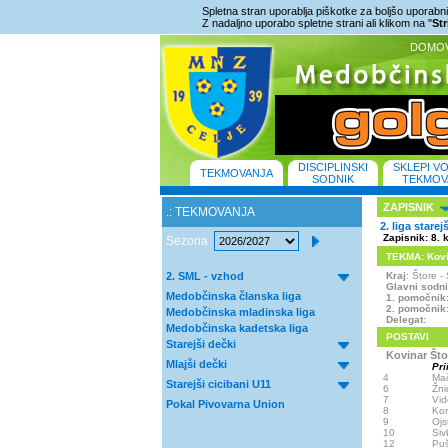
Spletna stran uporablja piškotke za boljšo uporabniš
Z nadaljno uporabo spletne strani ali klikom na "
St
DOMO
DISCIPLINSKI
SKLEPI V
TEKMOVANJA
SODNIK
TEKMOV
ZAPISNIK
.: TEKMOVANJA
2. liga starej
Zapisnik: 8. 
Sezona
TEKMA: Kovin
2. SML - vzhod
Kraj
: Štore 
Glavni sodn
Medobčinska članska liga
1. pomočnik
2. pomočnik
Medobčinska mladinska liga
Delegat:
Medobčinska kadetska liga
POSTAVI
Starejši dečki
Kovinar Što
Mlajši dečki
Pri
4
Mač
Starejši cicibani U11
6
Žni
7
Vid
Pokal Pivovarna Union
8
Kor
9
Ojs
10
Siv
12
Puš