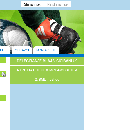
ELJE
OBRAZCI
MDNS CELJE
DELEGIRANJE MLAJŠI CICIBANI U9
REZULTATI TEKEM MČL-GOLGETER
2. SML – vzhod