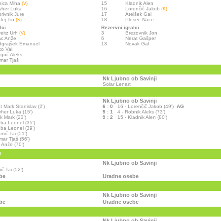
nica Miha
15
Kladnik Alen
(V)
vher Luka
16
Lorenčič Jakob
(K)
rivnik Jure
17
Atelšek Gal
dej Tin
18
Plesec Nace
(K)
lci
Rezervni igralci
eitz Urh
3
Brezovnik Jon
(V)
ac Anže
6
Nerat Gašper
grajšek Emanuel
13
Novak Gal
o Val
guč Aleks
mar Tjaš
Nk Ljubno ob Savinji
Solar Lenart
Nk Ljubno ob Savinji
at Mark Stanislav (2')
6 : 0
16 - Lorenčič Jakob (49')
AG
her Luka (15')
9 : 1
4 - Robnik Aleks (73')
ik Mark (23')
9 : 2
15 - Kladnik Alen (80')
ba Leonel (35')
ba Leonel (39')
mič Tai (51')
mar Tjaš (56')
 Anže (70')
I
Nk Ljubno ob Savinji
č Tai (52')
be
Uradne osebe
Nk Ljubno ob Savinji
be
Uradne osebe
Nk Ljubno ob Savinji