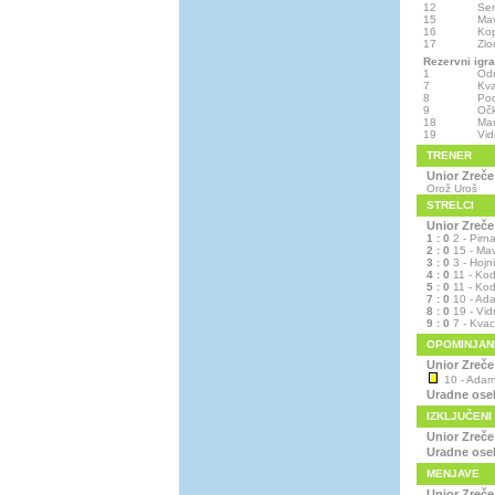
12
Se
15
Ma
16
Kop
17
Zlo
Rezervni igra
1
Odr
7
Kv
8
Pod
9
Očk
18
Mar
19
Vid
TRENER
Unior Zreče
Orož Uroš
STRELCI
Unior Zreče
1 : 0
2 - Pirn
2 : 0
15 - Mav
3 : 0
3 - Hojn
4 : 0
11 - Kod
5 : 0
11 - Kod
7 : 0
10 - Ada
8 : 0
19 - Vid
9 : 0
7 - Kvac
OPOMINJAN
Unior Zreče
10 - Adami
Uradne ose
IZKLJUČENI
Unior Zreče
Uradne ose
MENJAVE
Unior Zreče