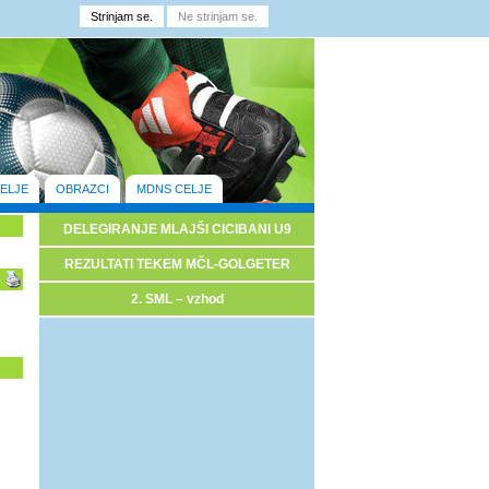
ELJE
OBRAZCI
MDNS CELJE
DELEGIRANJE MLAJŠI CICIBANI U9
REZULTATI TEKEM MČL-GOLGETER
2. SML – vzhod