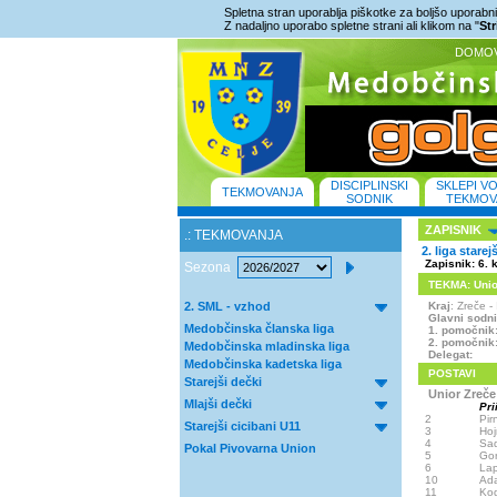
Spletna stran uporablja piškotke za boljšo uporabniš
Z nadaljno uporabo spletne strani ali klikom na "
St
DOMO
DISCIPLINSKI
SKLEPI V
TEKMOVANJA
SODNIK
TEKMOV
ZAPISNIK
.: TEKMOVANJA
2. liga starej
Zapisnik: 6. 
Sezona
TEKMA: Unior 
2. SML - vzhod
Kraj
: Zreče 
Glavni sodn
Medobčinska članska liga
1. pomočnik
2. pomočnik
Medobčinska mladinska liga
Delegat:
Medobčinska kadetska liga
POSTAVI
Starejši dečki
Unior Zreče
Mlajši dečki
Pri
2
Pir
Starejši cicibani U11
3
Hoj
4
Sa
Pokal Pivovarna Union
5
Gor
6
Lap
10
Ada
11
Ko