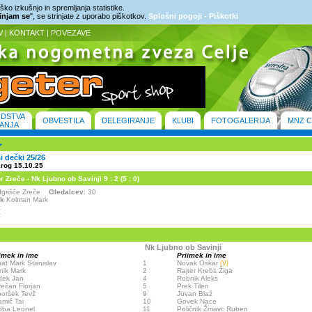
ko izkušnjo in spremljanja statistike.
rinjam se
", se strinjate z uporabo piškotkov.
Splošni pogoji - Piškotki
V
|
KONTAKT
|
POVEZAVE
ODSTVA
OBVESTILA
DELEGIRANJE
KLUBI
FOTOGALERIJA
MNZ C
ANJA
ši dečki 25/26
krog 15.10.25
Zreče - Nk Ljubno ob Savinji 9 : 2 (5 : 0)
- Igrišče Zreče
Gledalcev
: 30
ik
Kolman Mark
:
:
Nk Ljubno ob Savinji
imek in ime
Priimek in ime
nat Mark Stanislav
1
Novak Oskar
(V)
nik Mark
2
Rajter Krebs Žiga
dek Jan
4
Robnik Aleks
ečan Florjan
5
Prek Tilen
oršek Tevž
9
Juvan Blaž
mič Tai
10
Govek Nace
dba Leonel
11
Poličnik Žmavc Ruben