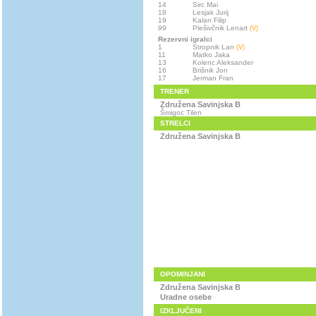
14
Sirc Mai
18
Lesjak Jurij
19
Kalan Filip
99
Plešivčnik Lenart
(V)
Rezervni igralci
1
Stropnik Lan
(V)
11
Matko Jaka
13
Kolenc Aleksander
16
Brišnik Jon
17
Jerman Fran
TRENER
Združena Savinjska B
Šmigoc Tilen
STRELCI
Združena Savinjska B
OPOMINJANI
Združena Savinjska B
Uradne osebe
IZKLJUČENI