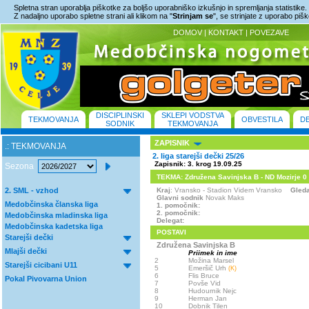
Spletna stran uporablja piškotke za boljšo uporabniško izkušnjo in spremljanja statistike.
Z nadaljno uporabo spletne strani ali klikom na "
Strinjam se
", se strinjate z uporabo piš
DOMOV
|
KONTAKT
|
POVEZAVE
DISCIPLINSKI
SKLEPI VODSTVA
TEKMOVANJA
OBVESTILA
D
SODNIK
TEKMOVANJA
ZAPISNIK
.: TEKMOVANJA
2. liga starejši dečki 25/26
Zapisnik: 3. krog 19.09.25
Sezona
TEKMA: Združena Savinjska B - ND Mozirje 0 :
2. SML - vzhod
Kraj
: Vransko - Stadion Videm Vransko
Gled
Glavni sodnik
Novak Maks
Medobčinska članska liga
1. pomočnik:
2. pomočnik:
Medobčinska mladinska liga
Delegat:
Medobčinska kadetska liga
POSTAVI
Starejši dečki
Združena Savinjska B
Mlajši dečki
Priimek in ime
2
Možina Marsel
Starejši cicibani U11
5
Emeršič Urh
(K)
6
Flis Bruce
Pokal Pivovarna Union
7
Povše Vid
8
Hudournik Nejc
9
Herman Jan
10
Dobnik Tilen