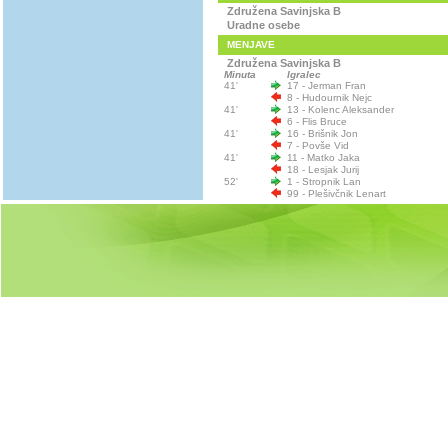
Združena Savinjska B
Uradne osebe
MENJAVE
Združena Savinjska B
Minuta
Igralec
41'
17 - Jerman Fran
8 - Hudournik Nejc
41'
13 - Kolenc Aleksander
6 - Flis Bruce
41'
16 - Brišnik Jon
7 - Povše Vid
41'
11 - Matko Jaka
18 - Lesjak Jurij
52'
1 - Stropnik Lan
99 - Plešivčnik Lenart