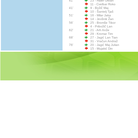
41'
23 - Haler Urban
11 - Cvelbar Roko
41'
9 - Božič Maj
10 - Šantelj Tjaš
51'
16 - Milar Jaka
14 - Jevšnik Žan
56'
25 - Bromše Tibor
4 - Pribožič Lan
62'
21 - Arh Anže
29 - Kromar Tim
68'
27 - Jagić Lan Tian
31 - Vračun Andraž
76'
20 - Jagić Maj Julian
15 - Mujakić Din