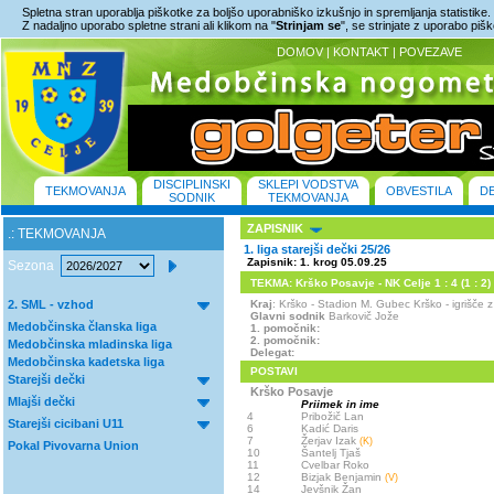
Spletna stran uporablja piškotke za boljšo uporabniško izkušnjo in spremljanja statistike.
Z nadaljno uporabo spletne strani ali klikom na "
Strinjam se
", se strinjate z uporabo piš
DOMOV
|
KONTAKT
|
POVEZAVE
DISCIPLINSKI
SKLEPI VODSTVA
TEKMOVANJA
OBVESTILA
D
SODNIK
TEKMOVANJA
ZAPISNIK
.: TEKMOVANJA
1. liga starejši dečki 25/26
Zapisnik: 1. krog 05.09.25
Sezona
TEKMA: Krško Posavje - NK Celje 1 : 4 (1 : 2)
2. SML - vzhod
Kraj
: Krško - Stadion M. Gubec Krško - igrišč
Glavni sodnik
Barkovič Jože
Medobčinska članska liga
1. pomočnik:
2. pomočnik:
Medobčinska mladinska liga
Delegat:
Medobčinska kadetska liga
POSTAVI
Starejši dečki
Krško Posavje
Mlajši dečki
Priimek in ime
4
Pribožič Lan
Starejši cicibani U11
6
Kadić Daris
7
Žerjav Izak
(K)
Pokal Pivovarna Union
10
Šantelj Tjaš
11
Cvelbar Roko
12
Bizjak Benjamin
(V)
14
Jevšnik Žan