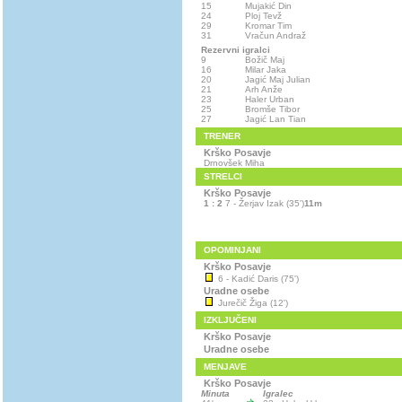
15
Mujakić Din
24
Ploj Tevž
29
Kromar Tim
31
Vračun Andraž
Rezervni igralci
9
Božič Maj
16
Milar Jaka
20
Jagić Maj Julian
21
Arh Anže
23
Haler Urban
25
Bromše Tibor
27
Jagić Lan Tian
TRENER
Krško Posavje
Drnovšek Miha
STRELCI
Krško Posavje
1 : 2
7 - Žerjav Izak (35')
11m
OPOMINJANI
Krško Posavje
6 - Kadić Daris (75')
Uradne osebe
Jurečič Žiga (12')
IZKLJUČENI
Krško Posavje
Uradne osebe
MENJAVE
Krško Posavje
Minuta
Igralec