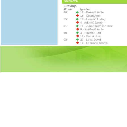
MENJAVE
Dravinja
Minuta
Igralec
46'
19 - Kukovič Anže
15 - Čelan Anej
55'
18 - Lakožič Andrej
4 - Adamič Jakob
61'
16 - Juhart Korošec Bine
6 - Kneževič Anže
65'
3 - Rozman Teo
11 - Gornik Jurij
65'
20 - Leva David
10 - Leskovar Slavek