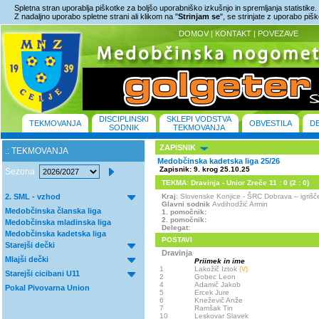
Spletna stran uporablja piškotke za boljšo uporabniško izkušnjo in spremljanja statistike.
Z nadaljno uporabo spletne strani ali klikom na "
Strinjam se
", se strinjate z uporabo piš
DOMOV
|
KONTAKT
|
POVEZAVE
DISCIPLINSKI
SKLEPI VODSTVA
TEKMOVANJA
OBVESTILA
D
SODNIK
TEKMOVANJA
ZAPISNIK
.: TEKMOVANJA
Medobčinska kadetska liga 25/26
Zapisnik: 9. krog 25.10.25
Sezona
TEKMA: Dravinja - Unior Zreče 11 : 0 (2 : 0)
2. SML - vzhod
Kraj
: Slovenske Konjice - ŠRC Dobrava – igri
Glavni sodnik
Avdihodžić Armin
Medobčinska članska liga
1. pomočnik:
2. pomočnik:
Medobčinska mladinska liga
Delegat:
Medobčinska kadetska liga
POSTAVI
Starejši dečki
Dravinja
Mlajši dečki
Priimek in ime
1
Lakožič Iztok
(V)
Starejši cicibani U11
2
Gobec Leon
4
Adamič Jakob
Pokal Pivovarna Union
5
Ercek Jure
6
Kneževič Anže
7
Ramšak Tin
10
Leskovar Slavek