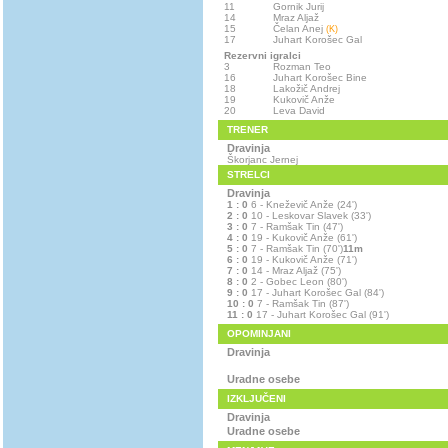
11
Gornik Jurij
14
Mraz Aljaž
15
Čelan Anej
(K)
17
Juhart Korošec Gal
Rezervni igralci
3
Rozman Teo
16
Juhart Korošec Bine
18
Lakožič Andrej
19
Kukovič Anže
20
Leva David
TRENER
Dravinja
Škorjanc Jernej
STRELCI
Dravinja
1 : 0
6 - Kneževič Anže (24')
2 : 0
10 - Leskovar Slavek (33')
3 : 0
7 - Ramšak Tin (47')
4 : 0
19 - Kukovič Anže (61')
5 : 0
7 - Ramšak Tin (70')
11m
6 : 0
19 - Kukovič Anže (71')
7 : 0
14 - Mraz Aljaž (75')
8 : 0
2 - Gobec Leon (80')
9 : 0
17 - Juhart Korošec Gal (84')
10 : 0
7 - Ramšak Tin (87')
11 : 0
17 - Juhart Korošec Gal (91')
OPOMINJANI
Dravinja
Uradne osebe
IZKLJUČENI
Dravinja
Uradne osebe