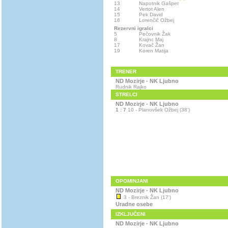
13
Napotnik Gašper
14
Vertot Alen
15
Pek David
16
Lorenčič Ožbej
Rezervni igralci
5
Pečovnik Žak
8
Krajnc Maj
17
Kovač Žan
19
Koren Matija
TRENER
ND Mozirje - NK Ljubno
Rudnik Rajko
STRELCI
ND Mozirje - NK Ljubno
1 : 7
10 - Planovšek Ožbej (38')
OPOMINJANI
ND Mozirje - NK Ljubno
3 - Breznik Žan (17')
Uradne osebe
IZKLJUČENI
ND Mozirje - NK Ljubno