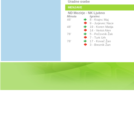
Uradne osebe
MENJAVE
ND Mozirje - NK Ljubno
Minuta
Igralec
46'
8 - Krajnc Maj
9 - Jurjevec Nace
48'
19 - Koren Matija
14 - Vertot Alen
78'
5 - Pečovnik Žak
7 - Turk Urh
78'
17 - Kovač Žan
3 - Breznik Žan