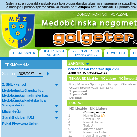
Spletna stran uporablja piškotke za boljšo uporabniško izkušnjo in spremljanja statistike.
Z nadaljno uporabo spletne strani ali klikom na "
Strinjam se
", se strinjate z uporabo piš
DOMOV
|
KONTAKT
|
POVEZAVE
DISCIPLINSKI
SKLEPI VODSTVA
TEKMOVANJA
OBVESTILA
D
SODNIK
TEKMOVANJA
ZAPISNIK
.: TEKMOVANJA
Medobčinska kadetska liga 25/26
Zapisnik: 9. krog 25.10.25
Sezona
TEKMA: ND Mozirje - NK Ljubno - NK Šentjur 1 :
2. SML - vzhod
Kraj
: Mozirje - Športni park Mozirje
Gledalcev
Glavni sodnik
Vasle Žan Luka
Medobčinska članska liga
1. pomočnik:
2. pomočnik:
Medobčinska mladinska liga
Delegat:
Medobčinska kadetska liga
POSTAVI
Starejši dečki
ND Mozirje - NK Ljubno
Mlajši dečki
Priimek in ime
1
Hafner Žiga
(V)
Starejši cicibani U11
3
Breznik Žan
4
Plesnik Tomaž
Pokal Pivovarna Union
7
Turk Urh
9
Jurjevec Nace
10
Planovšek Ožbej
11
Podkrižnik Lovro
(K)