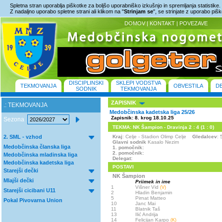
Spletna stran uporablja piškotke za boljšo uporabniško izkušnjo in spremljanja statistike.
Z nadaljno uporabo spletne strani ali klikom na "
Strinjam se
", se strinjate z uporabo piš
DOMOV
|
KONTAKT
|
POVEZAVE
DISCIPLINSKI
SKLEPI VODSTVA
TEKMOVANJA
OBVESTILA
D
SODNIK
TEKMOVANJA
ZAPISNIK
.: TEKMOVANJA
Medobčinska kadetska liga 25/26
Zapisnik: 8. krog 18.10.25
Sezona
TEKMA: NK Šampion - Dravinja 2 : 4 (1 : 0)
2. SML - vzhod
Kraj
: Celje - Stadion Olimp Celje
Gledalcev
: 
Glavni sodnik
Kasalo Nezim
Medobčinska članska liga
1. pomočnik:
2. pomočnik:
Medobčinska mladinska liga
Delegat:
Medobčinska kadetska liga
POSTAVI
Starejši dečki
NK Šampion
Mlajši dečki
Priimek in ime
1
Višner Vid
(V)
Starejši cicibani U11
2
Hladin Benjamin
5
Pirnat Matteo
Pokal Pivovarna Union
10
Janc Mai
11
Blatnik Taš
13
Ilić Andrija
14
Felicijan Karpo
(K)