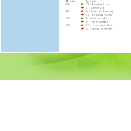
Minuta
Igralec
46'
12 - Hrustelj Lovro
1 - Višner Vid
46'
6 - Korenak Amadej
14 - Felicijan Karpo
59'
9 - Kračun Jaka
5 - Pirnat Matteo
69'
20 - Jovanović Mark
2 - Hladin Benjamin