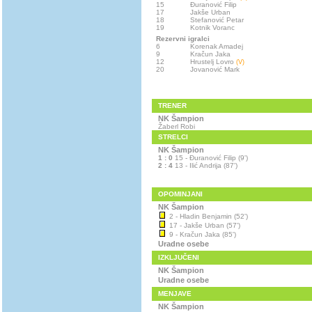
15
Đuranović Filip
17
Jakše Urban
18
Stefanović Petar
19
Kotnik Voranc
Rezervni igralci
6
Korenak Amadej
9
Kračun Jaka
12
Hrustelj Lovro
(V)
20
Jovanović Mark
TRENER
NK Šampion
Žaberl Robi
STRELCI
NK Šampion
1 : 0
15 - Đuranović Filip (9')
2 : 4
13 - Ilić Andrija (87')
OPOMINJANI
NK Šampion
2 - Hladin Benjamin (52')
17 - Jakše Urban (57')
9 - Kračun Jaka (85')
Uradne osebe
IZKLJUČENI
NK Šampion
Uradne osebe
MENJAVE
NK Šampion