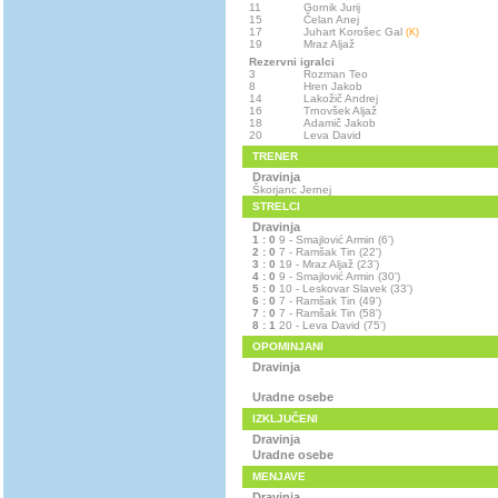
11
Gornik Jurij
15
Čelan Anej
17
Juhart Korošec Gal
(K)
19
Mraz Aljaž
Rezervni igralci
3
Rozman Teo
8
Hren Jakob
14
Lakožič Andrej
16
Trnovšek Aljaž
18
Adamič Jakob
20
Leva David
TRENER
Dravinja
Škorjanc Jernej
STRELCI
Dravinja
1 : 0
9 - Smajlović Armin (6')
2 : 0
7 - Ramšak Tin (22')
3 : 0
19 - Mraz Aljaž (23')
4 : 0
9 - Smajlović Armin (30')
5 : 0
10 - Leskovar Slavek (33')
6 : 0
7 - Ramšak Tin (49')
7 : 0
7 - Ramšak Tin (58')
8 : 1
20 - Leva David (75')
OPOMINJANI
Dravinja
Uradne osebe
IZKLJUČENI
Dravinja
Uradne osebe
MENJAVE
Dravinja