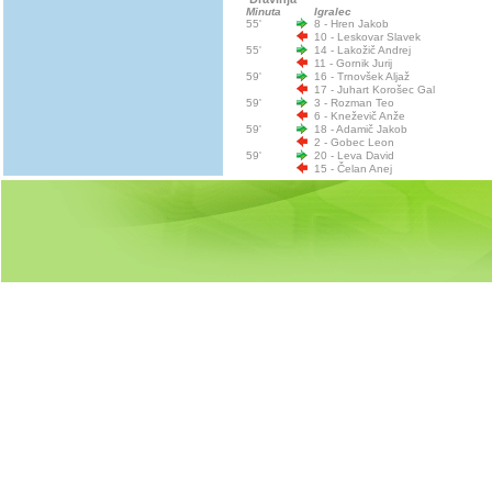
Minuta
Igralec
55'
8 - Hren Jakob
10 - Leskovar Slavek
55'
14 - Lakožič Andrej
11 - Gornik Jurij
59'
16 - Trnovšek Aljaž
17 - Juhart Korošec Gal
59'
3 - Rozman Teo
6 - Kneževič Anže
59'
18 - Adamič Jakob
2 - Gobec Leon
59'
20 - Leva David
15 - Čelan Anej