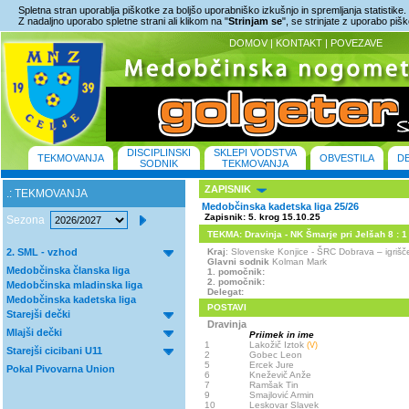
Spletna stran uporablja piškotke za boljšo uporabniško izkušnjo in spremljanja statistike.
Z nadaljno uporabo spletne strani ali klikom na "
Strinjam se
", se strinjate z uporabo piš
DOMOV
|
KONTAKT
|
POVEZAVE
DISCIPLINSKI
SKLEPI VODSTVA
TEKMOVANJA
OBVESTILA
D
SODNIK
TEKMOVANJA
ZAPISNIK
.: TEKMOVANJA
Medobčinska kadetska liga 25/26
Zapisnik: 5. krog 15.10.25
Sezona
TEKMA: Dravinja - NK Šmarje pri Jelšah 8 : 1 (
2. SML - vzhod
Kraj
: Slovenske Konjice - ŠRC Dobrava – igri
Glavni sodnik
Kolman Mark
Medobčinska članska liga
1. pomočnik:
2. pomočnik:
Medobčinska mladinska liga
Delegat:
Medobčinska kadetska liga
POSTAVI
Starejši dečki
Dravinja
Mlajši dečki
Priimek in ime
1
Lakožič Iztok
(V)
Starejši cicibani U11
2
Gobec Leon
5
Ercek Jure
Pokal Pivovarna Union
6
Kneževič Anže
7
Ramšak Tin
9
Smajlović Armin
10
Leskovar Slavek