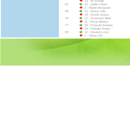
13 - Ilić Andrija
61'
22 - Jakše Urban
2 - Hladin Benjamin
66'
21 - Gobec Filip
19 - Kotnik Voranc
76'
17 - Jovanović Mark
11 - Pirnat Matteo
77'
20 - Korenak Amadej
15 - Felicijan Karpo
83'
12 - Hrustelj Lovro
1 - Višner Vid