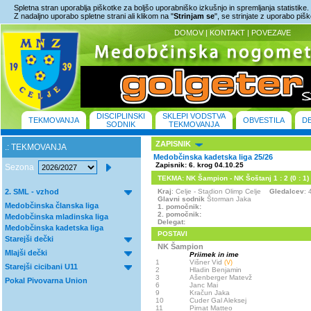
Spletna stran uporablja piškotke za boljšo uporabniško izkušnjo in spremljanja statistike.
Z nadaljno uporabo spletne strani ali klikom na "
Strinjam se
", se strinjate z uporabo piš
DOMOV
|
KONTAKT
|
POVEZAVE
DISCIPLINSKI
SKLEPI VODSTVA
TEKMOVANJA
OBVESTILA
D
SODNIK
TEKMOVANJA
ZAPISNIK
.: TEKMOVANJA
Medobčinska kadetska liga 25/26
Zapisnik: 6. krog 04.10.25
Sezona
TEKMA: NK Šampion - NK Šoštanj 1 : 2 (0 : 1)
2. SML - vzhod
Kraj
: Celje - Stadion Olimp Celje
Gledalcev
: 
Glavni sodnik
Štorman Jaka
Medobčinska članska liga
1. pomočnik:
2. pomočnik:
Medobčinska mladinska liga
Delegat:
Medobčinska kadetska liga
POSTAVI
Starejši dečki
NK Šampion
Mlajši dečki
Priimek in ime
1
Višner Vid
(V)
Starejši cicibani U11
2
Hladin Benjamin
3
Ašenberger Matevž
Pokal Pivovarna Union
6
Janc Mai
9
Kračun Jaka
10
Cuder Gal Aleksej
11
Pirnat Matteo