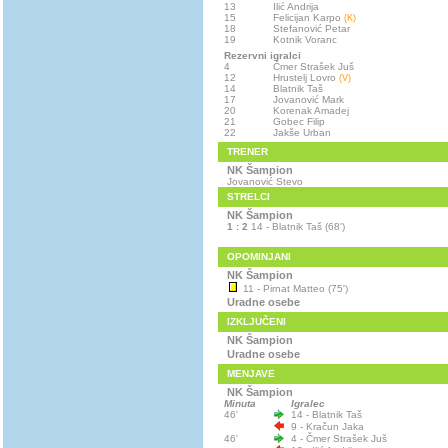
13
Ilić Andrija
15
Felicijan Karpo
(K)
18
Stefanović Petar
19
Kotnik Voranc
Rezervni igralci
4
Čmer Strašek Juš
12
Hrustelj Lovro
(V)
14
Blatnik Taš
17
Jovanović Mark
20
Korenak Amadej
21
Gobec Filip
22
Jakše Urban
TRENER
NK Šampion
Jovanović Stevo
STRELCI
NK Šampion
1 : 2
14 - Blatnik Taš (68')
OPOMINJANI
NK Šampion
11 - Pirnat Matteo (75')
Uradne osebe
IZKLJUČENI
NK Šampion
Uradne osebe
MENJAVE
NK Šampion
Minuta
Igralec
46'
14 - Blatnik Taš
9 - Kračun Jaka
46'
4 - Čmer Strašek Juš