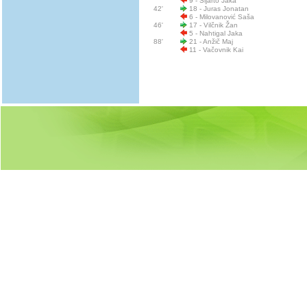
9 - Sijarto Jaka
42'
18 - Juras Jonatan
6 - Milovanović Saša
46'
17 - Vilčnik Žan
5 - Nahtigal Jaka
88'
21 - Anžič Maj
11 - Vačovnik Kai