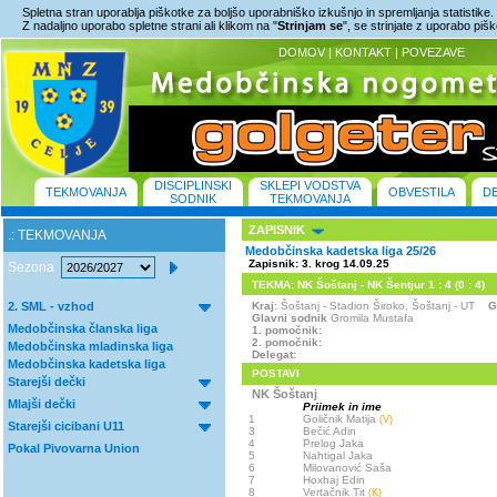
Spletna stran uporablja piškotke za boljšo uporabniško izkušnjo in spremljanja statistike.
Z nadaljno uporabo spletne strani ali klikom na "
Strinjam se
", se strinjate z uporabo piš
DOMOV
|
KONTAKT
|
POVEZAVE
DISCIPLINSKI
SKLEPI VODSTVA
TEKMOVANJA
OBVESTILA
D
SODNIK
TEKMOVANJA
ZAPISNIK
.: TEKMOVANJA
Medobčinska kadetska liga 25/26
Zapisnik: 3. krog 14.09.25
Sezona
TEKMA: NK Šoštanj - NK Šentjur 1 : 4 (0 : 4)
2. SML - vzhod
Kraj
: Šoštanj - Stadion Široko, Šoštanj - UT
G
Glavni sodnik
Gromila Mustafa
Medobčinska članska liga
1. pomočnik:
2. pomočnik:
Medobčinska mladinska liga
Delegat:
Medobčinska kadetska liga
POSTAVI
Starejši dečki
NK Šoštanj
Mlajši dečki
Priimek in ime
1
Goličnik Matija
(V)
Starejši cicibani U11
3
Bečić Adin
4
Prelog Jaka
Pokal Pivovarna Union
5
Nahtigal Jaka
6
Milovanović Saša
7
Hoxhaj Edin
8
Vertačnik Tit
(K)