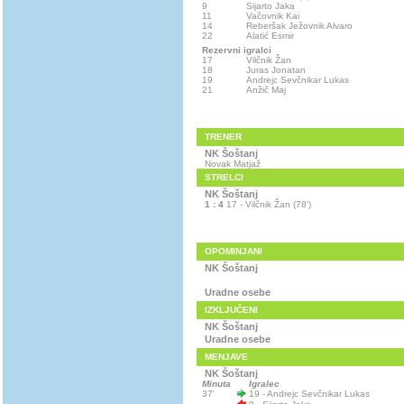
9
Sijarto Jaka
11
Vačovnik Kai
14
Reberšak Ježovnik Alvaro
22
Alatić Esmir
Rezervni igralci
17
Vilčnik Žan
18
Juras Jonatan
19
Andrejc Sevčnikar Lukas
21
Anžič Maj
TRENER
NK Šoštanj
Novak Matjaž
STRELCI
NK Šoštanj
1 : 4
17 - Vilčnik Žan (78')
OPOMINJANI
NK Šoštanj
Uradne osebe
IZKLJUČENI
NK Šoštanj
Uradne osebe
MENJAVE
NK Šoštanj
Minuta
Igralec
37'
19 - Andrejc Sevčnikar Lukas