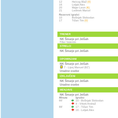
12
Hercog Blaž
(V)
16
Leljak Alex
20
Majer Leon
(K)
21
Ledinek Marcel
Rezervni igralci
10
Bošnjak Slobodan
17
Tržan Tim
(V)
TRENER
NK Šmarje pri Jelšah
Fišer Valentin
STRELCI
NK Šmarje pri Jelšah
OPOMINJANI
NK Šmarje pri Jelšah
7 - Lipej Manuel (92')
Uradne osebe
IZKLJUČENI
NK Šmarje pri Jelšah
Uradne osebe
MENJAVE
NK Šmarje pri Jelšah
Minuta
Igralec
66'
10 - Bošnjak Slobodan
4 - Vrbek Andraž
88'
17 - Tržan Tim
16 - Leljak Alex