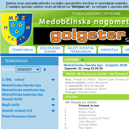
Spletna stran uporablja piškotke za boljšo uporabniško izkušnjo in spremljanja statistike.
Z nadaljno uporabo spletne strani ali klikom na "
Strinjam se
", se strinjate z uporabo piš
DOMOV
|
KONTAKT
|
POVEZAVE
DISCIPLINSKI
SKLEPI VODSTVA
TEKMOVANJA
OBVESTILA
D
SODNIK
TEKMOVANJA
ZAPISNIK
.: TEKMOVANJA
Medobčinska članska liga - Golgeter 25/26
Zapisnik: 21. krog 23.05.26
Sezona
TEKMA: NK Šmarje pri Jelšah - NK Šoštanj 0 : 
2. SML - vzhod
Kraj
: Šmarje pri Jelšah - Športni park Šmarje 
Glavni sodnik
Lončar Benjamin
Medobčinska članska liga
1. pomočnik:
Rupnik Maruša
2. pomočnik:
Sejdinović Demir
Medobčinska mladinska liga
Delegat:
Ravnak Darko
Medobčinska kadetska liga
POSTAVI
Starejši dečki
NK Šmarje pri Jelšah
Mlajši dečki
Priimek in ime
2
Bračun Nik
Starejši cicibani U11
3
Pevec Kevin
4
Vrbek Andraž
Pokal Pivovarna Union
5
Brečko Lazarevič Peter
7
Lipej Manuel
8
Canoski Nihat
11
Rep Tadej