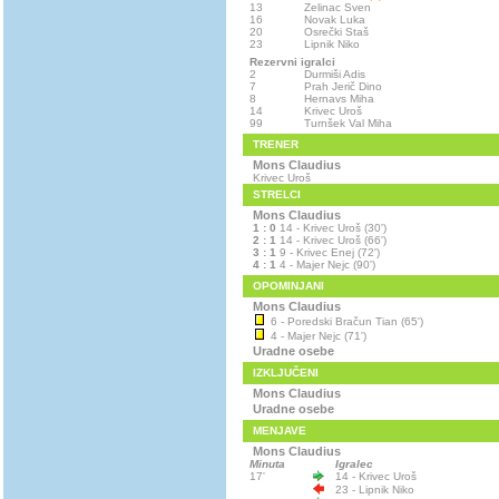
13
Zelinac Sven
16
Novak Luka
20
Osrečki Staš
23
Lipnik Niko
Rezervni igralci
2
Durmiši Adis
7
Prah Jerič Dino
8
Hernavs Miha
14
Krivec Uroš
99
Turnšek Val Miha
TRENER
Mons Claudius
Krivec Uroš
STRELCI
Mons Claudius
1 : 0
14 - Krivec Uroš (30')
2 : 1
14 - Krivec Uroš (66')
3 : 1
9 - Krivec Enej (72')
4 : 1
4 - Majer Nejc (90')
OPOMINJANI
Mons Claudius
6 - Poredski Bračun Tian (65')
4 - Majer Nejc (71')
Uradne osebe
IZKLJUČENI
Mons Claudius
Uradne osebe
MENJAVE
Mons Claudius
Minuta
Igralec
17'
14 - Krivec Uroš
23 - Lipnik Niko