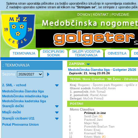
Spletna stran uporablja piškotke za boljšo uporabniško izkušnjo in spremljanja statistike.
Z nadaljno uporabo spletne strani ali klikom na "
Strinjam se
", se strinjate z uporabo piš
DOMOV
|
KONTAKT
|
POVEZAVE
DISCIPLINSKI
SKLEPI VODSTVA
TEKMOVANJA
OBVESTILA
D
SODNIK
TEKMOVANJA
ZAPISNIK
.: TEKMOVANJA
Medobčinska članska liga - Golgeter 25/26
Zapisnik: 21. krog 23.05.26
Sezona
TEKMA: Mons Claudius - NK Žalec - Združena S
2. SML - vzhod
Kraj
: Rogatec - Športni park Rogatec - igrišč
Glavni sodnik
Avdihodžić Armin
Medobčinska članska liga
1. pomočnik:
Arih Tomaž
2. pomočnik:
Ramić Amar
Medobčinska mladinska liga
Delegat:
Močnik Primož
Medobčinska kadetska liga
POSTAVI
Starejši dečki
Mons Claudius
Mlajši dečki
Priimek in ime
1
Seidl Žan
(V)
Starejši cicibani U11
3
Pavlovič Jani
4
Majer Nejc
Pokal Pivovarna Union
6
Poredski Bračun Tian
9
Krivec Enej
10
Kramarič Niko
11
Krivec Matic
(K)