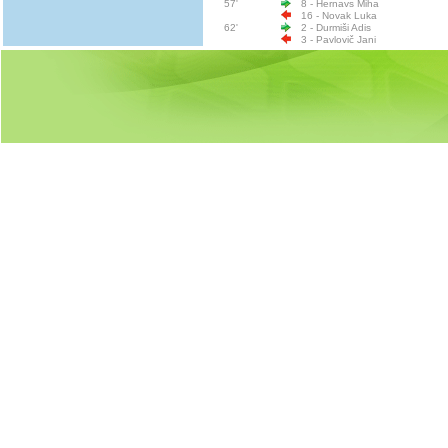
57'
8 - Hernavs Miha
16 - Novak Luka
62'
2 - Durmiši Adis
3 - Pavlovič Jani