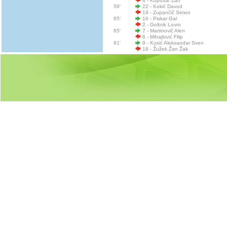
8 - Kopušar Žan
59'
22 - Kokić Davud
19 - Zupančič Simon
65'
16 - Piskar Gal
2 - Goltnik Lovro
65'
7 - Martinovič Alen
6 - Mihajlović Filip
81'
9 - Kusić Aleksandar Sven
18 - Žužek Žan Žak