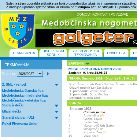
Spletna stran uporablja piškotke za boljšo uporabniško izkušnjo in spremljanja statistike.
Z nadaljno uporabo spletne strani ali klikom na "
Strinjam se
", se strinjate z uporabo piš
DOMOV
|
KONTAKT
|
POVEZAVE
DISCIPLINSKI
SKLEPI VODSTVA
TEKMOVANJA
OBVESTILA
D
SODNIK
TEKMOVANJA
ZAPISNIK
.: TEKMOVANJA
POKAL PIVOVARNA UNION 25/26
Zapisnik: 0. krog 28.08.25
Sezona
TEKMA: Šmartno 1928 - Dravinja 0 : 2 (0 : 0)
2. SML - vzhod
Kraj
: Šmartno ob Paki - Stadion Šmartno ob 
Glavni sodnik
Lončar Gašper
Medobčinska članska liga
1. pomočnik:
Vozlič David
2. pomočnik:
Durić Mediha
Medobčinska mladinska liga
Delegat:
Huselja Emir
Medobčinska kadetska liga
POSTAVI
Starejši dečki
Šmartno 1928
Mlajši dečki
Priimek in ime
1
Aravs Miha
(V)
Starejši cicibani U11
2
Goltnik Lovro
3
Satler Jan
Pokal Pivovarna Union
4
Majcenovič Urh Gaber
6
Mihajlović Filip
8
Kopušar Žan
(K)
10
Vezaj Ardit