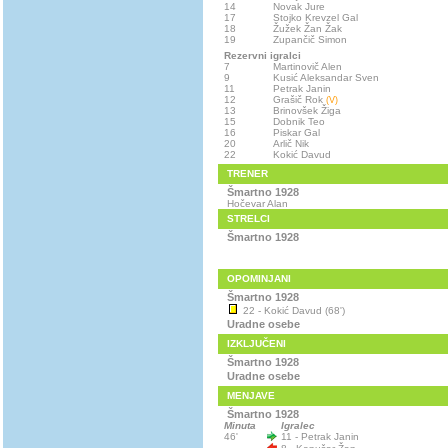
14
Novak Jure
17
Stojko Krevzel Gal
18
Žužek Žan Žak
19
Zupančič Simon
Rezervni igralci
7
Martinovič Alen
9
Kusić Aleksandar Sven
11
Petrak Janin
12
Grašič Rok
(V)
13
Brinovšek Žiga
15
Dobnik Teo
16
Piskar Gal
20
Arlič Nik
22
Kokić Davud
TRENER
Šmartno 1928
Hočevar Alan
STRELCI
Šmartno 1928
OPOMINJANI
Šmartno 1928
22 - Kokić Davud (68')
Uradne osebe
IZKLJUČENI
Šmartno 1928
Uradne osebe
MENJAVE
Šmartno 1928
Minuta
Igralec
46'
11 - Petrak Janin