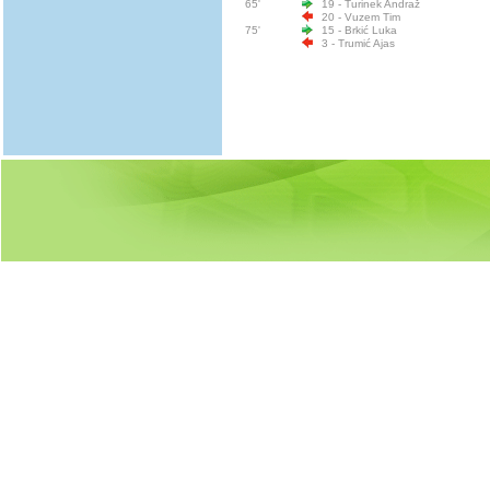
65'
19 - Turinek Andraž
20 - Vuzem Tim
75'
15 - Brkić Luka
3 - Trumić Ajas