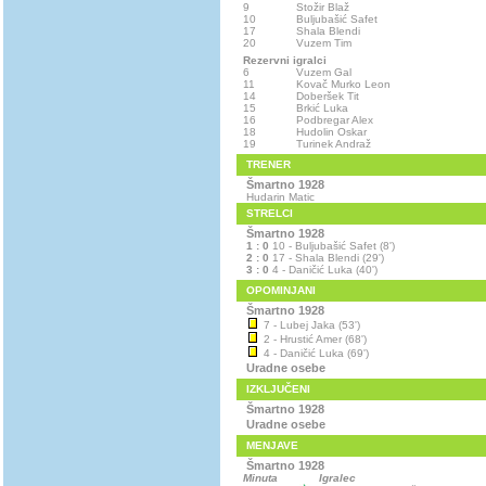
9
Stožir Blaž
10
Buljubašić Safet
17
Shala Blendi
20
Vuzem Tim
Rezervni igralci
6
Vuzem Gal
11
Kovač Murko Leon
14
Doberšek Tit
15
Brkić Luka
16
Podbregar Alex
18
Hudolin Oskar
19
Turinek Andraž
TRENER
Šmartno 1928
Hudarin Matic
STRELCI
Šmartno 1928
1 : 0
10 - Buljubašić Safet (8')
2 : 0
17 - Shala Blendi (29')
3 : 0
4 - Daničić Luka (40')
OPOMINJANI
Šmartno 1928
7 - Lubej Jaka (53')
2 - Hrustić Amer (68')
4 - Daničić Luka (69')
Uradne osebe
IZKLJUČENI
Šmartno 1928
Uradne osebe
MENJAVE
Šmartno 1928
Minuta
Igralec