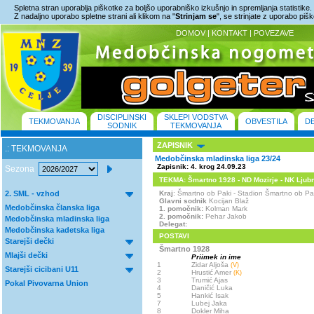
Spletna stran uporablja piškotke za boljšo uporabniško izkušnjo in spremljanja statistike.
Z nadaljno uporabo spletne strani ali klikom na "
Strinjam se
", se strinjate z uporabo piš
DOMOV
|
KONTAKT
|
POVEZAVE
DISCIPLINSKI
SKLEPI VODSTVA
TEKMOVANJA
OBVESTILA
D
SODNIK
TEKMOVANJA
ZAPISNIK
.: TEKMOVANJA
Medobčinska mladinska liga 23/24
Zapisnik: 4. krog 24.09.23
Sezona
TEKMA: Šmartno 1928 - ND Mozirje - NK Ljubno 
2. SML - vzhod
Kraj
: Šmartno ob Paki - Stadion Šmartno ob 
Glavni sodnik
Kocijan Blaž
Medobčinska članska liga
1. pomočnik:
Kolman Mark
2. pomočnik:
Pehar Jakob
Medobčinska mladinska liga
Delegat:
Medobčinska kadetska liga
POSTAVI
Starejši dečki
Šmartno 1928
Mlajši dečki
Priimek in ime
1
Zidar Aljoša
(V)
Starejši cicibani U11
2
Hrustić Amer
(K)
3
Trumić Ajas
Pokal Pivovarna Union
4
Daničić Luka
5
Hankić Isak
7
Lubej Jaka
8
Dokler Miha