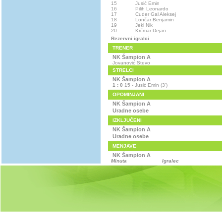
15
Jusić Emin
16
Pilih Leonardo
17
Cuder Gal Aleksej
18
Lončar Benjamin
19
Jekl Nik
20
Krčmar Dejan
Rezervni igralci
TRENER
NK Šampion A
Jovanović Stevo
STRELCI
NK Šampion A
1 : 0
15 - Jusić Emin (3')
OPOMINJANI
NK Šampion A
Uradne osebe
IZKLJUČENI
NK Šampion A
Uradne osebe
MENJAVE
NK Šampion A
Minuta
Igralec