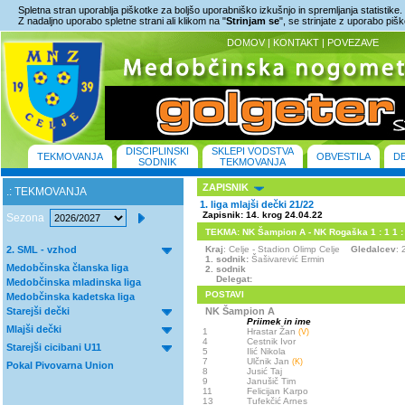
Spletna stran uporablja piškotke za boljšo uporabniško izkušnjo in spremljanja statistike.
Z nadaljno uporabo spletne strani ali klikom na "
Strinjam se
", se strinjate z uporabo piš
DOMOV
|
KONTAKT
|
POVEZAVE
DISCIPLINSKI
SKLEPI VODSTVA
TEKMOVANJA
OBVESTILA
D
SODNIK
TEKMOVANJA
ZAPISNIK
.: TEKMOVANJA
1. liga mlajši dečki 21/22
Zapisnik: 14. krog 24.04.22
Sezona
TEKMA: NK Šampion A - NK Rogaška 1 : 1 1 :
2. SML - vzhod
Kraj
: Celje - Stadion Olimp Celje
Gledalcev
: 
1. sodnik:
Šašivarević Ermin
Medobčinska članska liga
2. sodnik
Delegat:
Medobčinska mladinska liga
POSTAVI
Medobčinska kadetska liga
Starejši dečki
NK Šampion A
Priimek in ime
Mlajši dečki
1
Hrastar Žan
(V)
4
Cestnik Ivor
Starejši cicibani U11
5
Ilić Nikola
7
Ulčnik Jan
(K)
Pokal Pivovarna Union
8
Jusić Taj
9
Janušič Tim
11
Felicijan Karpo
13
Tufekčić Arnes