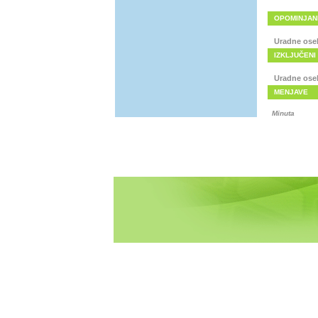
OPOMINJAN
Uradne ose
IZKLJUČENI
Uradne ose
MENJAVE
Minuta