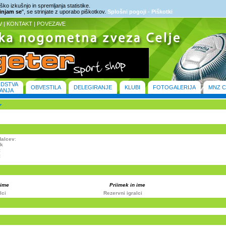
ko izkušnjo in spremljanja statistike.
rinjam se
", se strinjate z uporabo piškotkov.
Splošni pogoji - Piškotki
V
|
KONTAKT
|
POVEZAVE
ODSTVA
OBVESTILA
DELEGIRANJE
KLUBI
FOTOGALERIJA
MNZ C
ANJA
dalcev
:
ik
:
:
 ime
Priimek in ime
lci
Rezervni igralci