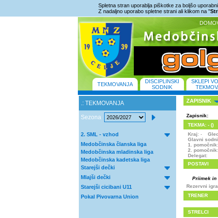
Spletna stran uporablja piškotke za boljšo uporabniš
Z nadaljno uporabo spletne strani ali klikom na "
St
DOMO
DISCIPLINSKI
SKLEPI V
TEKMOVANJA
SODNIK
TEKMOV
ZAPISNIK
.: TEKMOVANJA
Zapisnik:
Sezona
TEKMA: - ()
2. SML - vzhod
Kraj
: -
Gle
Glavni sodn
Medobčinska članska liga
1. pomočnik
2. pomočnik
Medobčinska mladinska liga
Delegat:
Medobčinska kadetska liga
POSTAVI
Starejši dečki
Mlajši dečki
Priimek in
Rezervni igra
Starejši cicibani U11
TRENER
Pokal Pivovarna Union
STRELCI