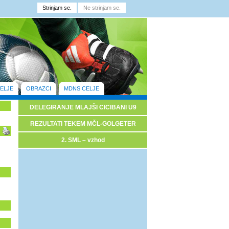
ELJE
OBRAZCI
MDNS CELJE
DELEGIRANJE MLAJŠI CICIBANI U9
REZULTATI TEKEM MČL-GOLGETER
2. SML – vzhod