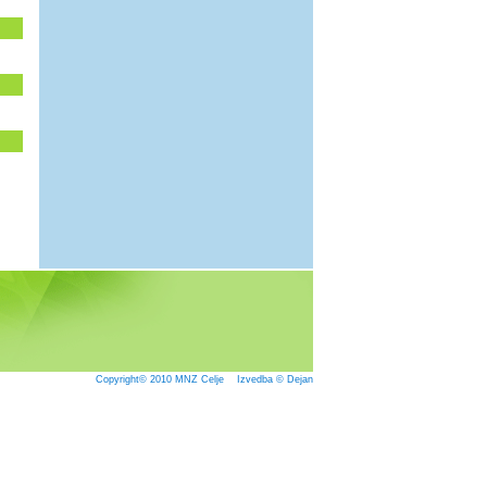
Copyright© 2010
MNZ Celje
Izvedba © Dejan