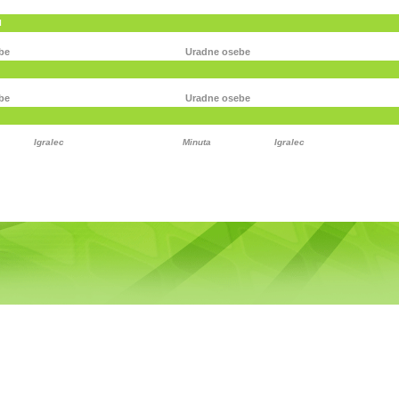
I
be
Uradne osebe
be
Uradne osebe
Igralec
Minuta
Igralec