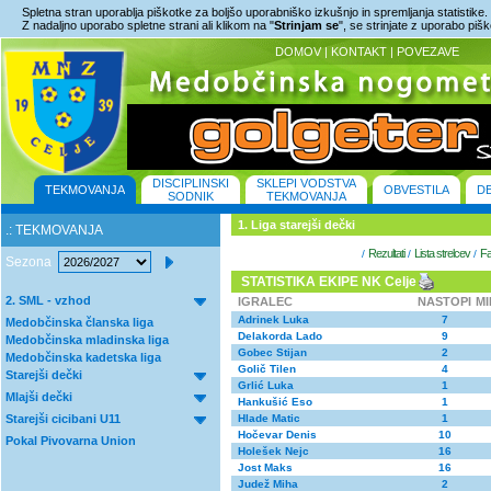
Spletna stran uporablja piškotke za boljšo uporabniško izkušnjo in spremljanja statistike.
Z nadaljno uporabo spletne strani ali klikom na "
Strinjam se
", se strinjate z uporabo piš
DOMOV
|
KONTAKT
|
POVEZAVE
DISCIPLINSKI
SKLEPI VODSTVA
TEKMOVANJA
OBVESTILA
D
SODNIK
TEKMOVANJA
1. Liga starejši dečki
.: TEKMOVANJA
Rezultati
Lista strelcev
Fa
/
/
/
Sezona
STATISTIKA EKIPE NK Celje
2. SML - vzhod
IGRALEC
NASTOPI
M
Adrinek Luka
7
Medobčinska članska liga
Delakorda Lado
9
Medobčinska mladinska liga
Gobec Stijan
2
Medobčinska kadetska liga
Golič Tilen
4
Starejši dečki
Grlić Luka
1
Mlajši dečki
Hankušić Eso
1
Starejši cicibani U11
Hlade Matic
1
Hočevar Denis
10
Pokal Pivovarna Union
Holešek Nejc
16
Jost Maks
16
Judež Miha
2