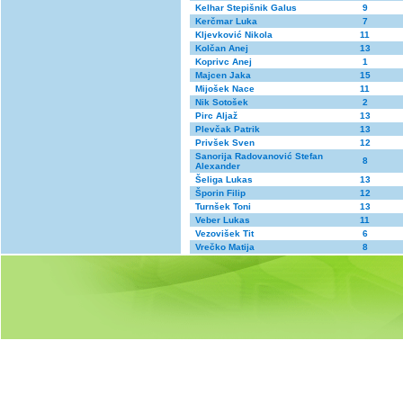
Kelhar Stepišnik Galus
9
Kerčmar Luka
7
Kljevković Nikola
11
Kolčan Anej
13
Koprivc Anej
1
Majcen Jaka
15
Mijošek Nace
11
Nik Sotošek
2
Pirc Aljaž
13
Plevčak Patrik
13
Privšek Sven
12
Sanorija Radovanović Stefan
8
Alexander
Šeliga Lukas
13
Šporin Filip
12
Turnšek Toni
13
Veber Lukas
11
Vezovišek Tit
6
Vrečko Matija
8