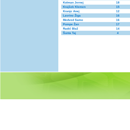
Kolman Jernej
18
Krajšek Klemen
15
Kranjc Anej
12
Lavrinc Žiga
16
Medved Samo
16
Pompe Žan
17
Radić Blaž
14
Šunta Taj
4