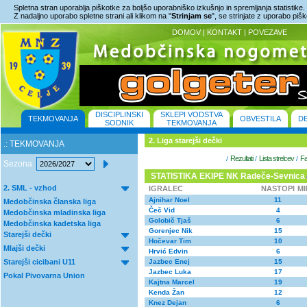
Spletna stran uporablja piškotke za boljšo uporabniško izkušnjo in spremljanja statistike.
Z nadaljno uporabo spletne strani ali klikom na "
Strinjam se
", se strinjate z uporabo piš
DOMOV
|
KONTAKT
|
POVEZAVE
DISCIPLINSKI
SKLEPI VODSTVA
TEKMOVANJA
OBVESTILA
D
SODNIK
TEKMOVANJA
2. Liga starejši dečki
.: TEKMOVANJA
Rezultati
Lista strelcev
Fa
/
/
/
Sezona
STATISTIKA EKIPE NK Radeče-Sevnica
2. SML - vzhod
IGRALEC
NASTOPI
M
Ajnihar Noel
11
Medobčinska članska liga
Čeč Vid
4
Medobčinska mladinska liga
Golobič Tjaš
6
Medobčinska kadetska liga
Gorenjec Nik
15
Starejši dečki
Hočevar Tim
10
Mlajši dečki
Hrvić Edvin
6
Starejši cicibani U11
Jazbec Enej
15
Jazbec Luka
17
Pokal Pivovarna Union
Kajtna Marcel
19
Kenda Žan
12
Knez Dejan
6