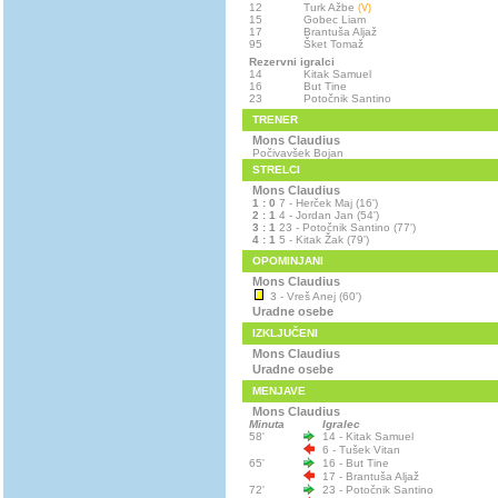
12
Turk Ažbe
(V)
15
Gobec Liam
17
Brantuša Aljaž
95
Šket Tomaž
Rezervni igralci
14
Kitak Samuel
16
But Tine
23
Potočnik Santino
TRENER
Mons Claudius
Počivavšek Bojan
STRELCI
Mons Claudius
1 : 0
7 - Herček Maj (16')
2 : 1
4 - Jordan Jan (54')
3 : 1
23 - Potočnik Santino (77')
4 : 1
5 - Kitak Žak (79')
OPOMINJANI
Mons Claudius
3 - Vreš Anej (60')
Uradne osebe
IZKLJUČENI
Mons Claudius
Uradne osebe
MENJAVE
Mons Claudius
Minuta
Igralec
58'
14 - Kitak Samuel
6 - Tušek Vitan
65'
16 - But Tine
17 - Brantuša Aljaž
72'
23 - Potočnik Santino