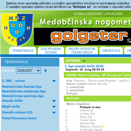
Spletna stran uporablja piškotke za boljšo uporabniško izkušnjo in spremljanja statistike.
Z nadaljno uporabo spletne strani ali klikom na "
Strinjam se
", se strinjate z uporabo piš
DOMOV
|
KONTAKT
|
POVEZAVE
DISCIPLINSKI
SKLEPI VODSTVA
TEKMOVANJA
OBVESTILA
D
SODNIK
TEKMOVANJA
ZAPISNIK
.: TEKMOVANJA
2. liga starejši dečki 25/26
Zapisnik: 16. krog 08.05.26
Sezona
TEKMA: Mons Claudius - NK Šmarje pri Jelšah 
2. SML - vzhod
Kraj
: Rogatec - Športni park Rogatec - igrišč
Glavni sodnik
Rupnik Maruša
Medobčinska članska liga
1. pomočnik:
2. pomočnik:
Medobčinska mladinska liga
Delegat:
Medobčinska kadetska liga
POSTAVI
Starejši dečki
Mons Claudius
Mlajši dečki
Priimek in ime
3
Vreš Anej
Starejši cicibani U11
4
Jordan Jan
5
Kitak Žak
Pokal Pivovarna Union
6
Tušek Vitan
7
Herček Maj
9
Briševac David
(K)
10
Podhraški Dante