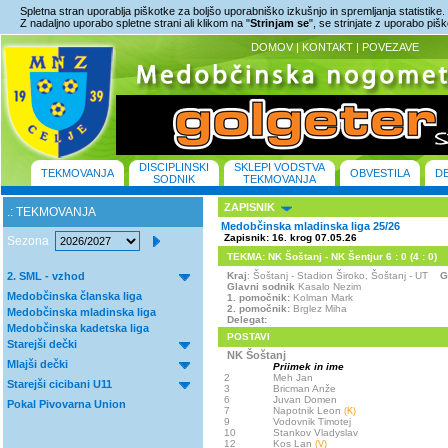
Spletna stran uporablja piškotke za boljšo uporabniško izkušnjo in spremljanja statistike.
Z nadaljno uporabo spletne strani ali klikom na "
Strinjam se
", se strinjate z uporabo piš
DOMOV
|
KONTAKT
|
POVEZAVE
DISCIPLINSKI
SKLEPI VODSTVA
TEKMOVANJA
OBVESTILA
D
SODNIK
TEKMOVANJA
ZAPISNIK
.: TEKMOVANJA
Medobčinska mladinska liga 25/26
Zapisnik: 16. krog 07.05.26
Sezona
TEKMA: NK Šoštanj - NK Šentjur 6 : 0 (4 : 0)
2. SML - vzhod
Kraj
: Šoštanj - Stadion Široko, Šoštanj - UT
G
Glavni sodnik
Kasalo Nezim
Medobčinska članska liga
1. pomočnik:
Kolman Mark
2. pomočnik:
Brglez Miha
Medobčinska mladinska liga
Delegat:
Medobčinska kadetska liga
POSTAVI
Starejši dečki
NK Šoštanj
Mlajši dečki
Priimek in ime
2
Meh Jan
Starejši cicibani U11
3
Bricman Anže
6
Juvan Domen
Pokal Pivovarna Union
7
Napotnik Leon
(K)
9
Vodovnik Timotej
10
Stankov Vladyslav
12
Kos Lan
(V)