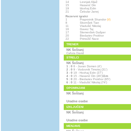
14
Lesnjak Aljaž
15
Hasanić Din
19
Hoxhaj Edin
21
Čebular Janej
Rezervni igralci
1
Praprotnik Shandor
(V)
8
Skornšek Tian
11
Vladušić Nikolaj
16
Gavez Taj
17
Slemenšek Gašper
20
Biedariev Prokhor
22
Primožič Nace
TRENER
NK Šoštanj
Cafuta David
STRELCI
NK Šoštanj
1 : 0
6 - Juvan Domen (4')
2 : 0
9 - Vodovnik Timotej (31')
3 : 0
19 - Hoxhaj Edin (37')
4 : 0
15 - Hasanić Din (46')
11m
5 : 0
20 - Biedariev Prokhor (65')
6 : 0
11 - Vladušić Nikolaj (74')
OPOMINJANI
NK Šoštanj
Uradne osebe
IZKLJUČENI
NK Šoštanj
Uradne osebe
MENJAVE