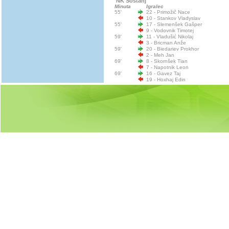
NK Šoštanj
Minuta
Igralec
55'
22 - Primožič Nace
10 - Stankov Vladyslav
55'
17 - Slemenšek Gašper
9 - Vodovnik Timotej
59'
11 - Vladušić Nikolaj
3 - Bricman Anže
59'
20 - Biedariev Prokhor
2 - Meh Jan
69'
8 - Skornšek Tian
7 - Napotnik Leon
69'
16 - Gavez Taj
19 - Hoxhaj Edin