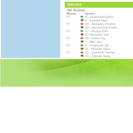
MENJAVE
NK Šoštanj
Minuta
Igralec
57'
9 - Zavolovšek Aleks
4 - Lesnjak Aljaž
57'
20 - Biedariev Prokhor
18 - Stevančević Patrik
57'
17 - Hoxhaj Edin
8 - Skornšek Tian
57'
16 - Gavez Taj
2 - Meh Jan
67'
5 - Pergovnik Jan
11 - Primožič Nace
67'
19 - Vodovnik Timotej
10 - Čebular Janej