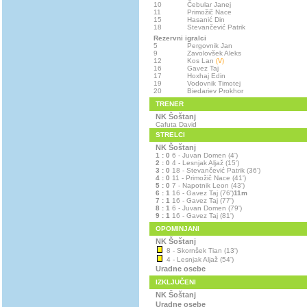
10
Čebular Janej
11
Primožič Nace
15
Hasanić Din
18
Stevančević Patrik
Rezervni igralci
5
Pergovnik Jan
9
Zavolovšek Aleks
12
Kos Lan
(V)
16
Gavez Taj
17
Hoxhaj Edin
19
Vodovnik Timotej
20
Biedariev Prokhor
TRENER
NK Šoštanj
Cafuta David
STRELCI
NK Šoštanj
1 : 0
6 - Juvan Domen (4')
2 : 0
4 - Lesnjak Aljaž (15')
3 : 0
18 - Stevančević Patrik (36')
4 : 0
11 - Primožič Nace (41')
5 : 0
7 - Napotnik Leon (43')
6 : 1
16 - Gavez Taj (76')
11m
7 : 1
16 - Gavez Taj (77')
8 : 1
6 - Juvan Domen (79')
9 : 1
16 - Gavez Taj (81')
OPOMINJANI
NK Šoštanj
8 - Skornšek Tian (13')
4 - Lesnjak Aljaž (54')
Uradne osebe
IZKLJUČENI
NK Šoštanj
Uradne osebe