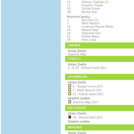
12
Jelenko Gabrijel
(V)
17
Korošec Tristan
25
Gričnik Patrik
38
Rauter Gal
Rezervni igralci
1
Mori Žan
(V)
7
Ribič Matevž
16
Leskovar Rupnik Mario
18
Matavž Blaž
19
Ojsteršek Gal
21
Križnik Matej
30
Hren Luka
TRENER
Unior Zreče
Založnik Mitja
STRELCI
Unior Zreče
1 : 2
25 - Gričnik Patrik (86')
OPOMINJANI
Unior Zreče
5 - Špegel Lovro (16')
7 - Ribič Matevž (75')
21 - Križnik Matej (90')
Uradne osebe
Založnik Mitja (52')
IZKLJUČENI
Unior Zreče
18 - Matavž Blaž (94')
Uradne osebe
MENJAVE
Unior Zreče