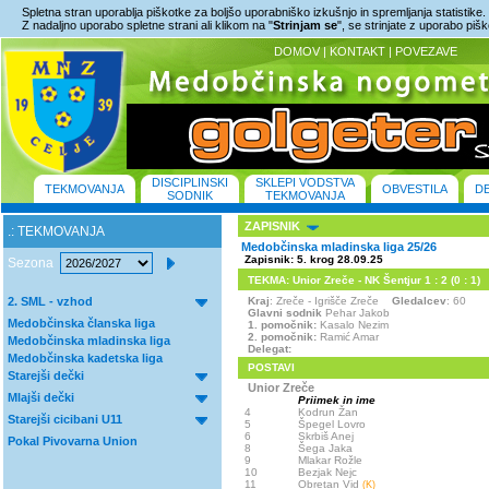
Spletna stran uporablja piškotke za boljšo uporabniško izkušnjo in spremljanja statistike.
Z nadaljno uporabo spletne strani ali klikom na "
Strinjam se
", se strinjate z uporabo piš
DOMOV
|
KONTAKT
|
POVEZAVE
DISCIPLINSKI
SKLEPI VODSTVA
TEKMOVANJA
OBVESTILA
D
SODNIK
TEKMOVANJA
ZAPISNIK
.: TEKMOVANJA
Medobčinska mladinska liga 25/26
Zapisnik: 5. krog 28.09.25
Sezona
TEKMA: Unior Zreče - NK Šentjur 1 : 2 (0 : 1)
2. SML - vzhod
Kraj
: Zreče - Igrišče Zreče
Gledalcev
: 60
Glavni sodnik
Pehar Jakob
Medobčinska članska liga
1. pomočnik:
Kasalo Nezim
2. pomočnik:
Ramić Amar
Medobčinska mladinska liga
Delegat:
Medobčinska kadetska liga
POSTAVI
Starejši dečki
Unior Zreče
Mlajši dečki
Priimek in ime
4
Kodrun Žan
Starejši cicibani U11
5
Špegel Lovro
6
Skrbiš Anej
Pokal Pivovarna Union
8
Šega Jaka
9
Mlakar Rožle
10
Bezjak Nejc
11
Obretan Vid
(K)