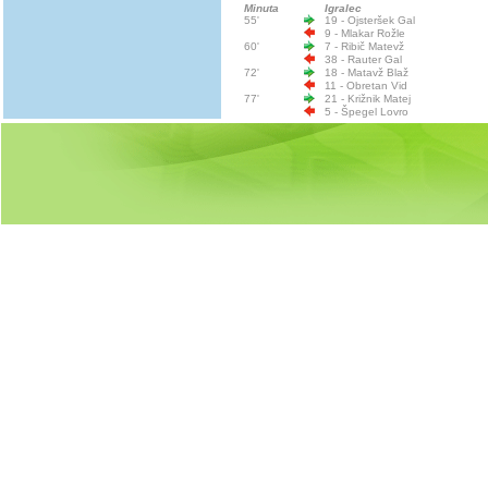
Minuta
Igralec
55'
19 - Ojsteršek Gal
9 - Mlakar Rožle
60'
7 - Ribič Matevž
38 - Rauter Gal
72'
18 - Matavž Blaž
11 - Obretan Vid
77'
21 - Križnik Matej
5 - Špegel Lovro