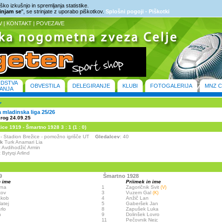
ko izkušnjo in spremljanja statistike.
rinjam se
", se strinjate z uporabo piškotkov.
Splošni pogoji - Piškotki
V
|
KONTAKT
|
POVEZAVE
ODSTVA
OBVESTILA
DELEGIRANJE
KLUBI
FOTOGALERIJA
MNZ C
ANJA
mladinska liga 25/26
krog 24.09.25
ce 1919 - Šmartno 1928 3 : 1 (1 : 0)
e - Stadion Brežice - pomožno igrišče UT
Gledalcev
: 40
ik
Turk Anamari Lia
:
Avdihodžić Armin
:
Bytyqi Arlind
9
Šmartno 1928
n ime
Priimek in ime
rna
1
Zagoričnik Svit
(V)
kov
3
Vuzem Gal
(K)
akob
4
Anžič Lan
atej
5
Gaberšek Jan
rlo
8
Zapušek Luka
n
9
Dolinšek Lovro
11
Pečovnik Nejc