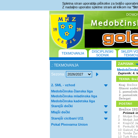
Spletna stran uporablja piškotke za boljšo uporabniš
Z nadaljno uporabo spletne strani ali klikom na "
St
DOMO
DISCIPLINSKI
SKLEPI V
TEKMOVANJA
SODNIK
TEKMOV
ZAPISNIK
.: TEKMOVANJA
Medobčinska 
Zapisnik: 4. 
Sezona
TEKMA: Breži
2. SML - vzhod
Kraj
: Brežic
Glavni sodn
Medobčinska članska liga
1. pomočnik
2. pomočnik
Medobčinska mladinska liga
Delegat:
Medobčinska kadetska liga
POSTAVI
Starejši dečki
Brežice 191
Mlajši dečki
Priimek i
2
Mrzljak Bo
Starejši cicibani U11
3
Mrzljak Ja
4
Krajnčič J
Pokal Pivovarna Union
6
Perkušić M
10
Galović Ka
11
Tomše Ža
13
Turk Roko