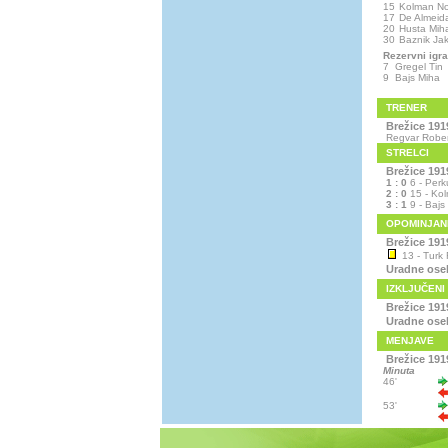
15
Kolman N
17
De Almeid
20
Husta Mih
30
Baznik Ja
Rezervni igra
7
Gregel Tin
9
Bajs Miha
TRENER
Brežice 191
Regvar Rober
STRELCI
Brežice 191
1 : 0
6 - Perk
2 : 0
15 - Ko
3 : 1
9 - Bajs
OPOMINJAN
Brežice 191
13 - Turk 
Uradne ose
IZKLJUČENI
Brežice 191
Uradne ose
MENJAVE
Brežice 191
Minuta
46'
53'