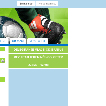
ELJE
OBRAZCI
MDNS CELJE
DELEGIRANJE MLAJŠI CICIBANI U9
REZULTATI TEKEM MČL-GOLGETER
2. SML – vzhod