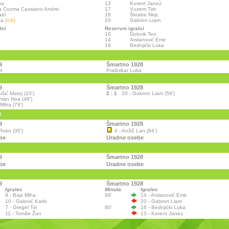
oa
13
Korent Janez
a Cozma Cassiano Andrei
17
Vuzem Tim
ael
18
Škrabe Nejc
ka
20
Gabron Liam
(V,K)
lci
Rezervni igralci
10
Dobnik Teo
14
Arslanović Emir
16
Bednjićki Luka
9
Šmartno 1928
t
Prašnikar Luka
9
Šmartno 1928
ušić Matej (10')
2 : 1
20 - Gabron Liam (59')
lman Noa (48')
 Miha (79')
I
9
Šmartno 1928
Roko (30')
4 - Anžič Lan (84')
be
Uradne osebe
9
Šmartno 1928
be
Uradne osebe
9
Šmartno 1928
Igralec
Minuta
Igralec
9 - Bajs Miha
68'
14 - Arslanović Emir
10 - Galović Karlo
20 - Gabron Liam
7 - Gregel Tin
80'
16 - Bednjićki Luka
11 - Tomše Žan
13 - Korent Janez