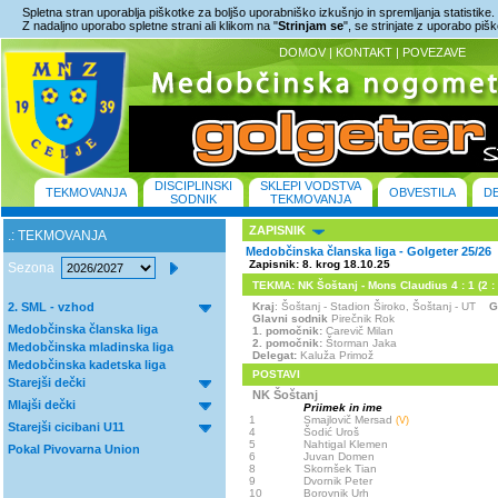
Spletna stran uporablja piškotke za boljšo uporabniško izkušnjo in spremljanja statistike.
Z nadaljno uporabo spletne strani ali klikom na "
Strinjam se
", se strinjate z uporabo piš
DOMOV
|
KONTAKT
|
POVEZAVE
DISCIPLINSKI
SKLEPI VODSTVA
TEKMOVANJA
OBVESTILA
D
SODNIK
TEKMOVANJA
ZAPISNIK
.: TEKMOVANJA
Medobčinska članska liga - Golgeter 25/26
Zapisnik: 8. krog 18.10.25
Sezona
TEKMA: NK Šoštanj - Mons Claudius 4 : 1 (2 : 
2. SML - vzhod
Kraj
: Šoštanj - Stadion Široko, Šoštanj - UT
G
Glavni sodnik
Pirečnik Rok
Medobčinska članska liga
1. pomočnik:
Carevič Milan
2. pomočnik:
Štorman Jaka
Medobčinska mladinska liga
Delegat:
Kaluža Primož
Medobčinska kadetska liga
POSTAVI
Starejši dečki
NK Šoštanj
Mlajši dečki
Priimek in ime
1
Smajlovič Mersad
(V)
Starejši cicibani U11
4
Šodić Uroš
5
Nahtigal Klemen
Pokal Pivovarna Union
6
Juvan Domen
8
Skornšek Tian
9
Dvornik Peter
10
Borovnik Urh