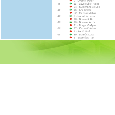
9 - Dvornik Peter
46'
11 - Zavolovšek Aleks
24 - Sulejmanović Lejl
46'
16 - Krk Timotej
22 - Mežnar Matjaž
46'
7 - Napotnik Leon
10 - Borovnik Urh
46'
19 - Bricman Anže
21 - Dragić Gašper
66'
77 - Ičanović Admir
4 - Šodić Uroš
66'
89 - Daničić Luka
8 - Skornšek Tian