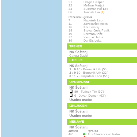
21
Dragić Gašper
22
Mežnar Matjaž
24
Sulejmanović Lejl
86
Turinek Tim
(K)
Rezervni igralci
7
Napotnik Leon
11
Zavolovšek Aleks
16
Krk Timotej
18
Stevančević Patrik
19
Bricman Anže
77
Ičanović Admir
89
Daničić Luka
TRENER
NK Šoštanj
Cafuta David
STRELCI
NK Šoštanj
1 : 0
10 - Borovnik Urh (5')
2 : 0
10 - Borovnik Urh (32')
3 : 1
7 - Napotnik Leon (55')
OPOMINJANI
NK Šoštanj
86 - Turinek Tim (60')
6 - Juvan Domen (63')
Uradne osebe
IZKLJUČENI
NK Šoštanj
Uradne osebe
MENJAVE
NK Šoštanj
Minuta
Igralec
46'
18 - Stevančević Patrik