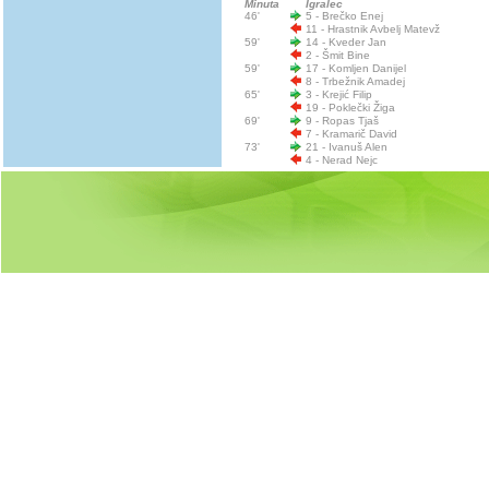
Minuta
Igralec
46'
5 - Brečko Enej
11 - Hrastnik Avbelj Matevž
59'
14 - Kveder Jan
2 - Šmit Bine
59'
17 - Komljen Danijel
8 - Trbežnik Amadej
65'
3 - Krejić Filip
19 - Poklečki Žiga
69'
9 - Ropas Tjaš
7 - Kramarič David
73'
21 - Ivanuš Alen
4 - Nerad Nejc