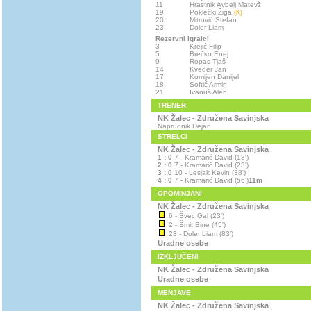
11
Hrastnik Avbelj Matevž
19
Poklečki Žiga
(K)
20
Mitrović Stefan
23
Doler Liam
Rezervni igralci
3
Krejić Filip
5
Brečko Enej
9
Ropas Tjaš
14
Kveder Jan
17
Komljen Danijel
18
Softić Armin
21
Ivanuš Alen
TRENER
NK Žalec - Združena Savinjska
Naprudnik Dejan
STRELCI
NK Žalec - Združena Savinjska
1 : 0
7 - Kramarič David (18')
2 : 0
7 - Kramarič David (23')
3 : 0
10 - Lesjak Kevin (38')
4 : 0
7 - Kramarič David (56')
11m
OPOMINJANI
NK Žalec - Združena Savinjska
6 - Švec Gal (23')
2 - Šmit Bine (45')
23 - Doler Liam (83')
Uradne osebe
IZKLJUČENI
NK Žalec - Združena Savinjska
Uradne osebe
MENJAVE
NK Žalec - Združena Savinjska