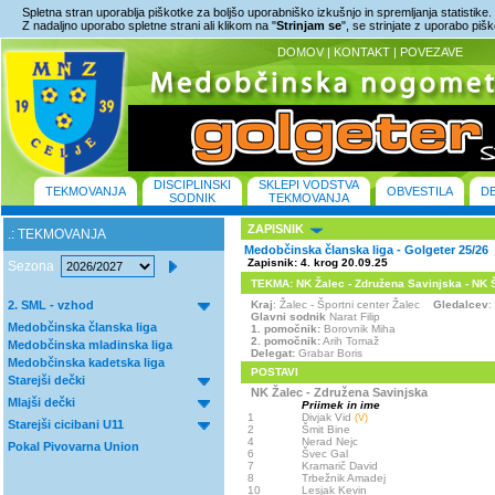
Spletna stran uporablja piškotke za boljšo uporabniško izkušnjo in spremljanja statistike.
Z nadaljno uporabo spletne strani ali klikom na "
Strinjam se
", se strinjate z uporabo piš
DOMOV
|
KONTAKT
|
POVEZAVE
DISCIPLINSKI
SKLEPI VODSTVA
TEKMOVANJA
OBVESTILA
D
SODNIK
TEKMOVANJA
ZAPISNIK
.: TEKMOVANJA
Medobčinska članska liga - Golgeter 25/26
Zapisnik: 4. krog 20.09.25
Sezona
TEKMA: NK Žalec - Združena Savinjska - NK Šoš
2. SML - vzhod
Kraj
: Žalec - Športni center Žalec
Gledalcev
:
Glavni sodnik
Narat Filip
Medobčinska članska liga
1. pomočnik:
Borovnik Miha
2. pomočnik:
Arih Tomaž
Medobčinska mladinska liga
Delegat:
Grabar Boris
Medobčinska kadetska liga
POSTAVI
Starejši dečki
NK Žalec - Združena Savinjska
Mlajši dečki
Priimek in ime
1
Divjak Vid
(V)
Starejši cicibani U11
2
Šmit Bine
4
Nerad Nejc
Pokal Pivovarna Union
6
Švec Gal
7
Kramarič David
8
Trbežnik Amadej
10
Lesjak Kevin